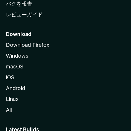
へ
バグを報告
レビューガイド
Download
Download Firefox
Windows
macOS
iOS
Android
Linux
All
Latest Builds