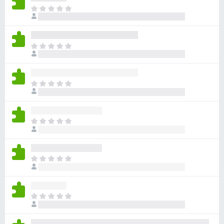
ま
だ
評
価
ま
さ
だ
れ
評
て
価
い
ま
さ
ま
だ
れ
せ
評
て
ん
価
い
ま
さ
ま
だ
れ
せ
評
て
ん
価
い
ま
さ
ま
だ
れ
せ
評
て
ん
価
い
ま
さ
ま
だ
れ
せ
評
て