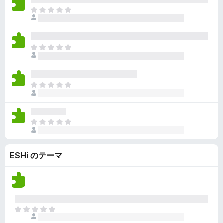
ん
価
い
ま
さ
ま
だ
れ
せ
評
て
ん
価
い
ま
さ
ま
だ
れ
せ
評
て
ん
価
い
ま
さ
ま
だ
れ
せ
評
て
ん
価
い
ま
さ
ま
だ
れ
せ
評
て
ん
ESHi のテーマ
価
い
さ
ま
れ
せ
て
ん
い
ま
ま
せ
だ