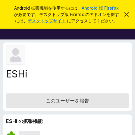
検
ログイン
Android 拡張機能を使用するには、
Android 版 Firefox
索
が必要です。デスクトップ版 Firefox のアドオンを探す
こ
F
の
には、
デスクトップサイト
にアクセスしてください。
お
i
知
r
ら
せ
e
を
f
閉
じ
o
る
x
ブ
ESHi
ラ
ウ
ザ
ー
このユーザーを報告
ア
ド
オ
ESHi の拡張機能
ン