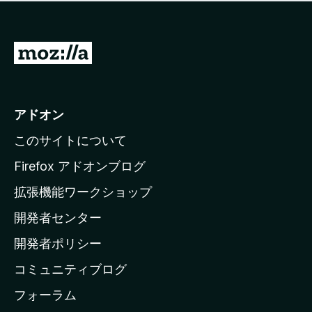
価
せ
さ
ん
れ
て
M
い
o
ま
z
せ
ん
i
アドオン
l
このサイトについて
l
a
Firefox アドオンブログ
の
拡張機能ワークショップ
ホ
開発者センター
ー
ム
開発者ポリシー
ペ
コミュニティブログ
ー
ジ
フォーラム