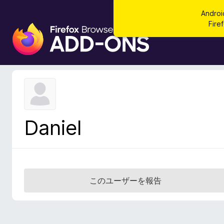
Andr
Fi
F
i
r
e
f
o
x
ブ
Daniel
ラ
ウ
ザ
ー
ア
このユーザーを報告
ド
オ
ン