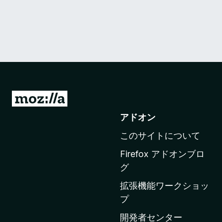
M
o
アドオン
z
このサイトについて
i
l
Firefox アドオンブロ
l
グ
a
拡張機能ワークショッ
の
プ
ホ
ー
開発者センター