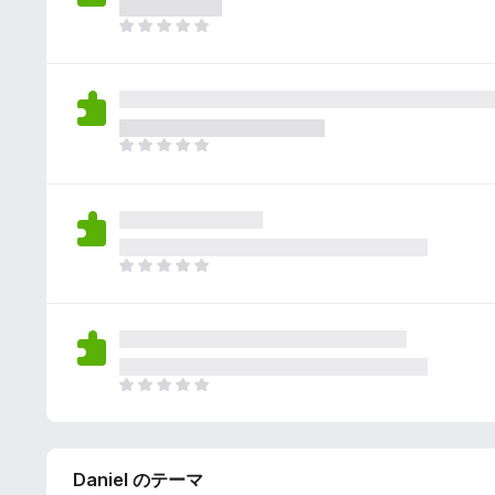
さ
ん
れ
ま
て
だ
い
評
ま
価
せ
さ
ん
れ
ま
て
だ
い
評
ま
価
せ
さ
ん
れ
ま
て
だ
い
評
ま
価
せ
さ
ん
れ
ま
て
だ
い
評
ま
価
せ
Daniel のテーマ
さ