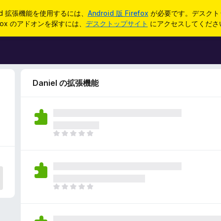
oid 拡張機能を使用するには、
Android 版 Firefox
が必要です。デスクト
refox のアドオンを探すには、
デスクトップサイト
にアクセスしてくださ
Daniel の拡張機能
ま
だ
評
価
さ
れ
ま
て
だ
い
評
ま
価