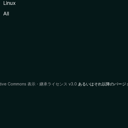
Linux
All
ative Commons 表示・継承ライセンス v3.0
あるいはそれ以降のバージ