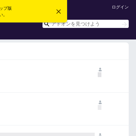
ログイン
ップ版
こ
い。
の
お
検
検
知
索
索
ら
せ
を
閉
じ
る