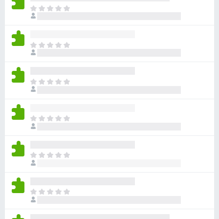
ま
だ
評
価
ま
さ
だ
れ
評
て
価
い
ま
さ
ま
だ
れ
せ
評
て
ん
価
い
ま
さ
ま
だ
れ
せ
評
て
ん
価
い
ま
さ
ま
だ
れ
せ
評
て
ん
価
い
ま
さ
ま
だ
れ
せ
評
て