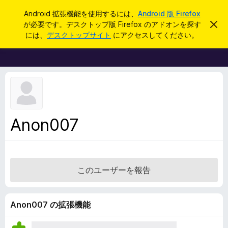
検
ログイン
Android 拡張機能を使用するには、
Android 版 Firefox
索
が必要です。デスクトップ版 Firefox のアドオンを探す
こ
F
の
には、
デスクトップサイト
にアクセスしてください。
お
i
知
r
ら
せ
e
を
f
閉
じ
o
る
x
ブ
Anon007
ラ
ウ
ザ
ー
このユーザーを報告
ア
ド
オ
Anon007 の拡張機能
ン