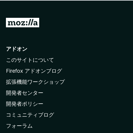
価
せ
さ
ん
れ
て
M
い
o
ま
z
せ
ん
i
アドオン
l
このサイトについて
l
a
Firefox アドオンブログ
の
拡張機能ワークショップ
ホ
開発者センター
ー
ム
開発者ポリシー
ペ
コミュニティブログ
ー
ジ
フォーラム