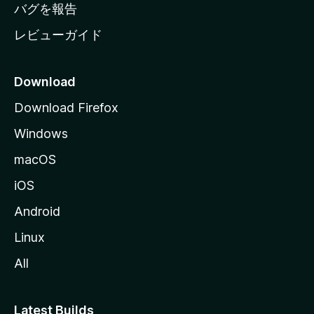
へ
バグを報告
レビューガイド
Download
Download Firefox
Windows
macOS
iOS
Android
Linux
All
Latest Builds