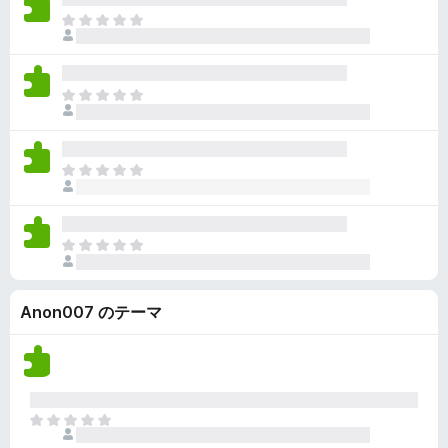
ん
価
い
ま
さ
ま
だ
れ
せ
評
て
ん
価
い
ま
さ
ま
だ
れ
せ
評
て
ん
価
い
ま
さ
ま
だ
れ
せ
評
て
ん
価
い
ま
さ
ま
だ
れ
せ
評
て
ん
Anon007 のテーマ
価
い
さ
ま
れ
せ
て
ん
い
ま
ま
せ
だ