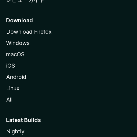
Download
Download Firefox
Windows
macOS
iOS
Android
Linux
All
Latest Builds
Nightly