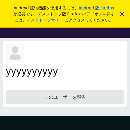
検
ログイン
Android 拡張機能を使用するには、
Android 版 Firefox
索
が必要です。デスクトップ版 Firefox のアドオンを探す
こ
F
の
には、
デスクトップサイト
にアクセスしてください。
お
i
知
r
ら
せ
e
を
f
閉
じ
o
る
x
ブ
yyyyyyyyyy
ラ
ウ
ザ
ー
このユーザーを報告
ア
ド
オ
ン