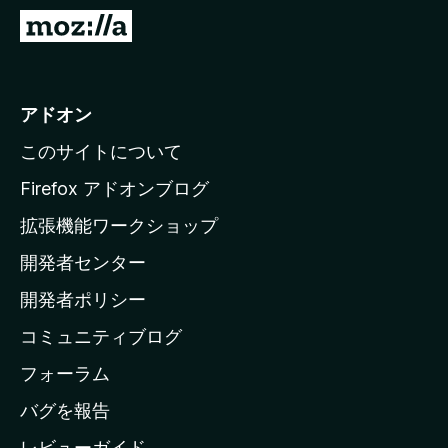
M
o
z
i
アドオン
l
このサイトについて
l
a
Firefox アドオンブログ
の
拡張機能ワークショップ
ホ
開発者センター
ー
ム
開発者ポリシー
ペ
コミュニティブログ
ー
ジ
フォーラム
へ
バグを報告
レビューガイド