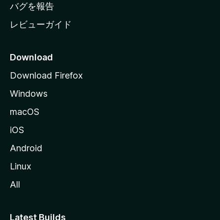
へ
バグを報告
レビューガイド
Download
Download Firefox
Windows
macOS
iOS
Android
Linux
All
Latest Builds