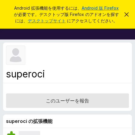
検
ログイン
Android 拡張機能を使用するには、
Android 版 Firefox
索
が必要です。デスクトップ版 Firefox のアドオンを探す
こ
F
の
には、
デスクトップサイト
にアクセスしてください。
お
i
知
r
ら
せ
e
を
f
閉
じ
o
る
x
ブ
superoci
ラ
ウ
ザ
ー
このユーザーを報告
ア
ド
オ
superoci の拡張機能
ン