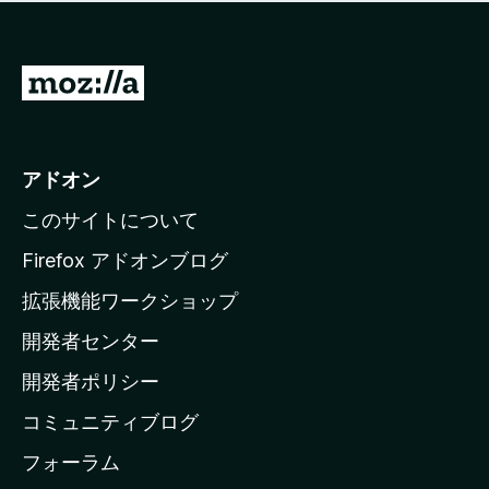
価
せ
さ
ん
れ
て
M
い
o
ま
z
せ
ん
i
アドオン
l
このサイトについて
l
a
Firefox アドオンブログ
の
拡張機能ワークショップ
ホ
開発者センター
ー
ム
開発者ポリシー
ペ
コミュニティブログ
ー
ジ
フォーラム