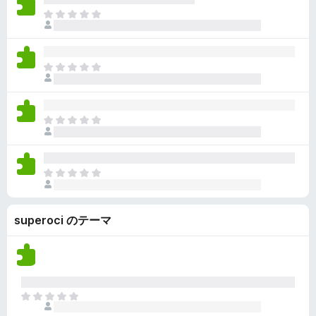
ん
価
い
ま
さ
ま
だ
れ
せ
評
て
ん
価
い
ま
さ
ま
だ
れ
せ
評
て
ん
価
い
ま
さ
ま
だ
れ
せ
評
て
ん
価
い
ま
さ
ま
だ
れ
せ
評
て
ん
superoci のテーマ
価
い
さ
ま
れ
せ
て
ん
い
ま
ま
せ
だ