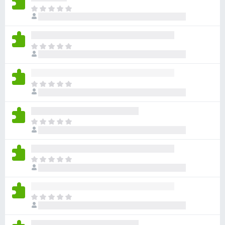
ま
だ
評
価
ま
さ
だ
れ
評
て
価
い
ま
さ
ま
だ
れ
せ
評
て
ん
価
い
ま
さ
ま
だ
れ
せ
評
て
ん
価
い
ま
さ
ま
だ
れ
せ
評
て
ん
価
い
ま
さ
ま
だ
れ
せ
評
て