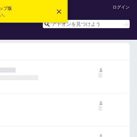
ログイン
ップ版
こ
い。
の
お
検
検
知
索
索
ら
せ
を
閉
じ
る