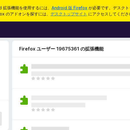
oid 拡張機能を使用するには、
Android 版 Firefox
が必要です。デスクト
refox のアドオンを探すには、
デスクトップサイト
にアクセスしてくださ
Firefox ユーザー 19675361 の拡張機能
ま
だ
評
価
さ
れ
ま
て
だ
い
評
ま
価