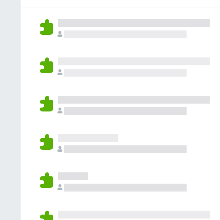
ん
れ
て
い
ま
せ
ん