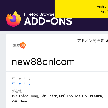
Andr
Fi
F
i
r
e
f
アドオン開発者
o
x
ブ
new88onlcom
ラ
ウ
ザ
ー
ホームページ
ア
ホームページ
ド
所在地
オ
197 Thành Công, Tân Thành, Phú Thọ Hòa, Hồ Chí Minh,
ン
Việt Nam