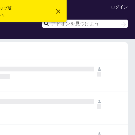
ログイン
ップ版
こ
い。
の
お
検
検
知
索
索
ら
せ
を
閉
じ
る