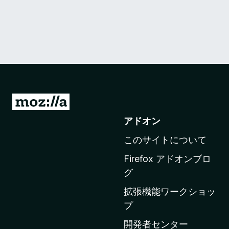
M
o
アドオン
z
このサイトについて
i
l
Firefox アドオンブロ
l
グ
a
拡張機能ワークショッ
の
プ
ホ
ー
開発者センター