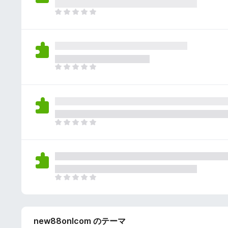
さ
ん
れ
ま
て
だ
い
評
ま
価
せ
さ
ん
れ
ま
て
だ
い
評
ま
価
せ
さ
ん
れ
ま
て
だ
い
評
ま
価
せ
さ
ん
れ
ま
て
だ
い
評
ま
価
せ
new88onlcom のテーマ
さ