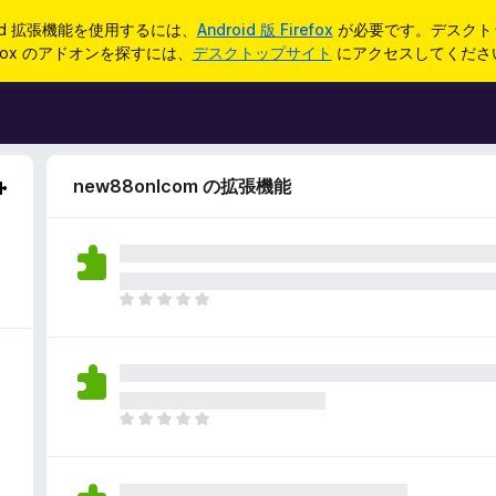
oid 拡張機能を使用するには、
Android 版 Firefox
が必要です。デスクト
refox のアドオンを探すには、
デスクトップサイト
にアクセスしてくださ
new88onlcom の拡張機能
ま
だ
評
価
さ
れ
ま
て
だ
い
評
ま
価