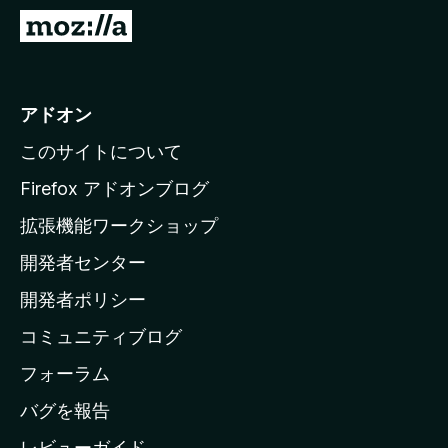
M
o
z
i
アドオン
l
このサイトについて
l
a
Firefox アドオンブログ
の
拡張機能ワークショップ
ホ
開発者センター
ー
ム
開発者ポリシー
ペ
コミュニティブログ
ー
ジ
フォーラム
へ
バグを報告
レビューガイド