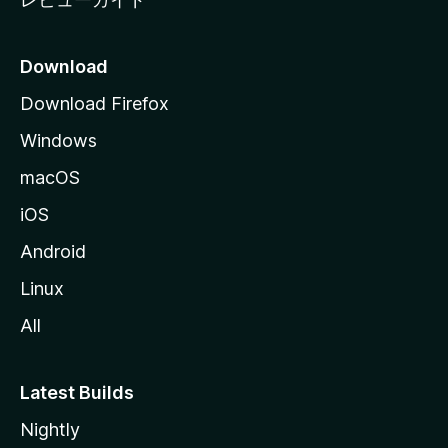
Download
Download Firefox
Windows
macOS
iOS
Android
Linux
All
Latest Builds
Nightly