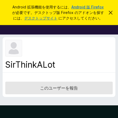
検
ログイン
Android 拡張機能を使用するには、
Android 版 Firefox
索
が必要です。デスクトップ版 Firefox のアドオンを探す
こ
F
の
には、
デスクトップサイト
にアクセスしてください。
お
i
知
r
ら
せ
e
を
f
閉
じ
o
る
x
ブ
SirThinkALot
ラ
ウ
ザ
ー
このユーザーを報告
ア
ド
オ
ン