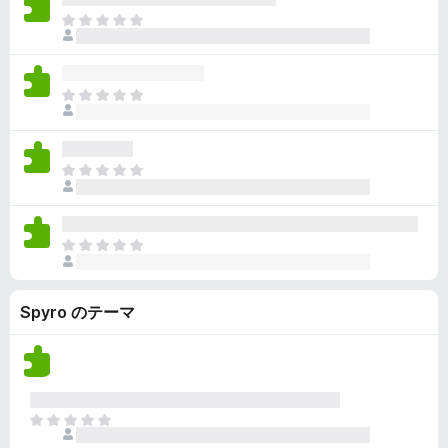
ん
価
い
ま
さ
ま
だ
れ
せ
評
て
ん
価
い
ま
さ
ま
だ
れ
せ
評
て
ん
価
い
ま
さ
ま
だ
れ
せ
評
て
ん
価
い
ま
さ
ま
だ
れ
せ
評
て
ん
Spyro のテーマ
価
い
さ
ま
れ
せ
て
ん
い
ま
ま
せ
だ