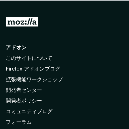
価
せ
さ
ん
れ
て
M
い
o
ま
z
せ
ん
i
アドオン
l
このサイトについて
l
a
Firefox アドオンブログ
の
拡張機能ワークショップ
ホ
開発者センター
ー
ム
開発者ポリシー
ペ
コミュニティブログ
ー
ジ
フォーラム