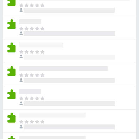
ま
だ
評
価
ま
さ
だ
れ
評
て
価
い
ま
さ
ま
だ
れ
せ
評
て
ん
価
い
ま
さ
ま
だ
れ
せ
評
て
ん
価
い
ま
さ
ま
だ
れ
せ
評
て
ん
価
い
ま
さ
ま
だ
れ
せ
評
て