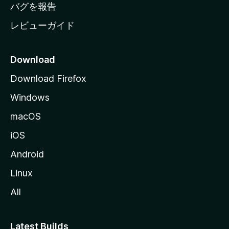
へ
バグを報告
レビューガイド
Download
Download Firefox
Windows
macOS
iOS
Android
Linux
All
Latest Builds