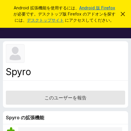
検
ログイン
Android 拡張機能を使用するには、
Android 版 Firefox
索
が必要です。デスクトップ版 Firefox のアドオンを探す
こ
F
の
には、
デスクトップサイト
にアクセスしてください。
お
i
知
r
ら
せ
e
を
f
閉
じ
o
る
x
ブ
Spyro
ラ
ウ
ザ
ー
このユーザーを報告
ア
ド
オ
Spyro の拡張機能
ン