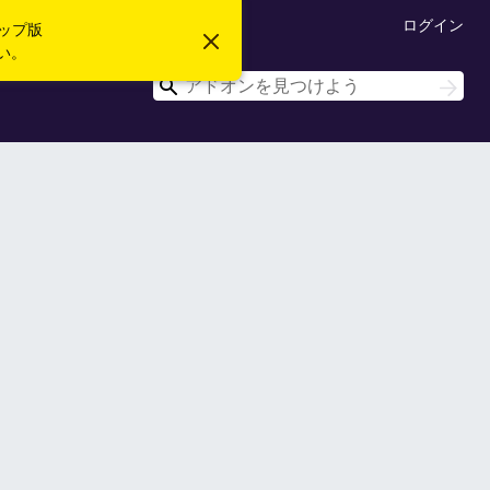
ログイン
ップ版
こ
い。
の
お
検
検
知
索
索
ら
せ
を
閉
じ
る