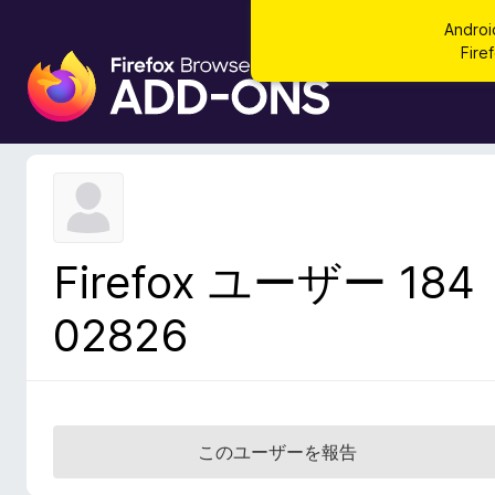
Andr
Fi
F
i
r
e
f
o
x
ブ
Firefox ユーザー 184
ラ
ウ
02826
ザ
ー
ア
ド
オ
このユーザーを報告
ン