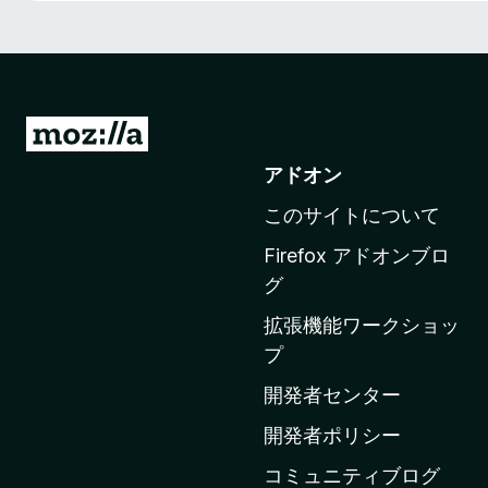
M
o
アドオン
z
このサイトについて
i
l
Firefox アドオンブロ
l
グ
a
拡張機能ワークショッ
の
プ
ホ
ー
開発者センター
ム
開発者ポリシー
ペ
コミュニティブログ
ー