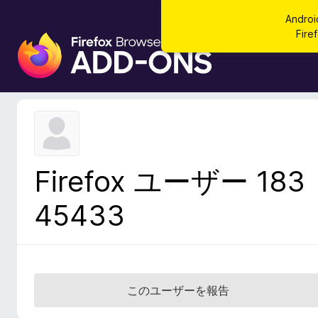
Andr
Fi
F
i
r
e
f
o
x
ブ
Firefox ユーザー 183
ラ
ウ
45433
ザ
ー
ア
ド
オ
このユーザーを報告
ン