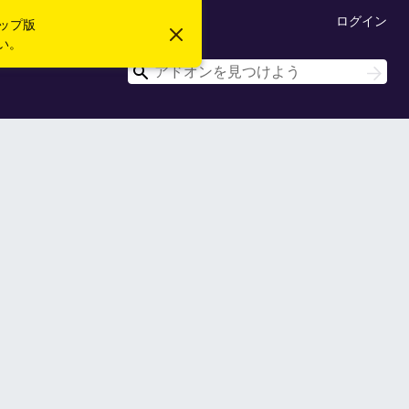
ログイン
ップ版
こ
い。
の
お
検
検
知
索
索
ら
せ
を
閉
じ
る