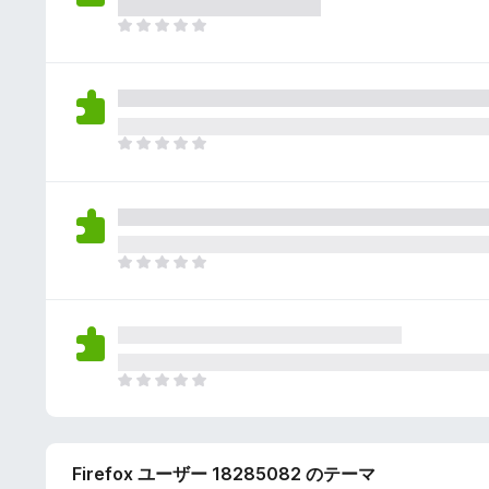
さ
ん
れ
ま
て
だ
い
評
ま
価
せ
さ
ん
れ
ま
て
だ
い
評
ま
価
せ
さ
ん
れ
ま
て
だ
い
評
ま
価
せ
さ
ん
れ
ま
て
だ
い
評
ま
価
せ
Firefox ユーザー 18285082 のテーマ
さ