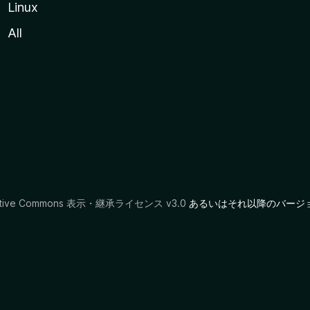
Linux
All
ative Commons 表示・継承ライセンス v3.0
あるいはそれ以降のバージ