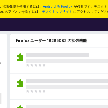
oid 拡張機能を使用するには、
Android 版 Firefox
が必要です。デスクト
refox のアドオンを探すには、
デスクトップサイト
にアクセスしてくださ
Firefox ユーザー 18285082 の拡張機能
8
ま
だ
評
価
さ
れ
ま
て
だ
い
評
ま
価