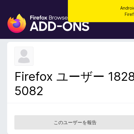
Andr
Fi
F
i
r
e
f
o
x
ブ
Firefox ユーザー 182
ラ
ウ
5082
ザ
ー
ア
ド
オ
このユーザーを報告
ン