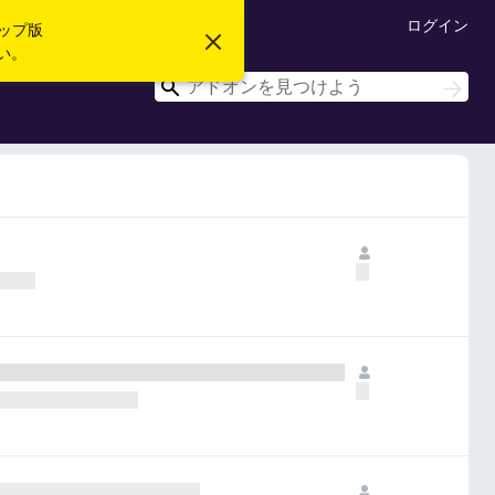
ログイン
ップ版
こ
い。
の
お
検
検
知
索
索
ら
せ
を
閉
じ
る