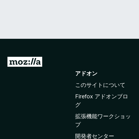
M
o
アドオン
z
このサイトについて
i
l
Firefox アドオンブロ
l
グ
a
拡張機能ワークショッ
の
プ
ホ
ー
開発者センター