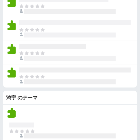
ん
価
い
ま
さ
ま
だ
れ
せ
評
て
ん
価
い
ま
さ
ま
だ
れ
せ
評
て
ん
価
い
ま
さ
ま
だ
れ
せ
評
て
ん
価
い
ま
さ
ま
だ
れ
せ
評
て
ん
鸿宇 のテーマ
価
い
さ
ま
れ
せ
て
ん
い
ま
ま
せ
だ