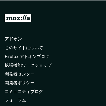
価
せ
さ
ん
れ
て
M
い
o
ま
z
せ
ん
i
アドオン
l
このサイトについて
l
a
Firefox アドオンブログ
の
拡張機能ワークショップ
ホ
開発者センター
ー
ム
開発者ポリシー
ペ
コミュニティブログ
ー
ジ
フォーラム