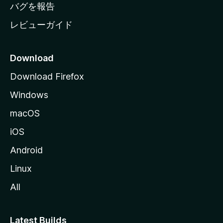
へ
バグを報告
レビューガイド
Download
Download Firefox
Windows
macOS
iOS
Android
Linux
All
Latest Builds