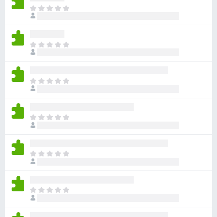
ま
だ
評
価
ま
さ
だ
れ
評
て
価
い
ま
さ
ま
だ
れ
せ
評
て
ん
価
い
ま
さ
ま
だ
れ
せ
評
て
ん
価
い
ま
さ
ま
だ
れ
せ
評
て
ん
価
い
ま
さ
ま
だ
れ
せ
評
て