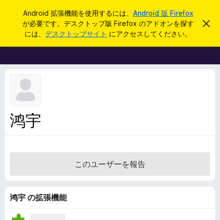
検
ログイン
Android 拡張機能を使用するには、
Android 版 Firefox
索
が必要です。デスクトップ版 Firefox のアドオンを探す
こ
F
の
には、
デスクトップサイト
にアクセスしてください。
お
i
知
r
ら
せ
e
を
f
閉
じ
o
る
x
ブ
鸿宇
ラ
ウ
ザ
ー
このユーザーを報告
ア
ド
オ
鸿宇 の拡張機能
ン