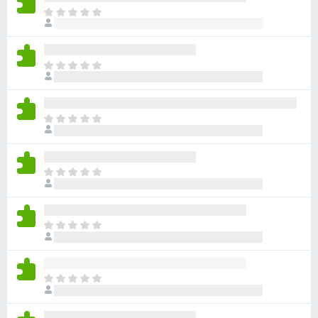
ま
だ
評
価
ま
さ
だ
れ
評
て
価
い
ま
さ
ま
だ
れ
せ
評
て
ん
価
い
ま
さ
ま
だ
れ
せ
評
て
ん
価
い
ま
さ
ま
だ
れ
せ
評
て
ん
価
い
ま
さ
ま
だ
れ
せ
評
て