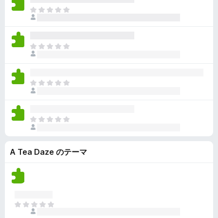
ん
価
い
ま
さ
ま
だ
れ
せ
評
て
ん
価
い
ま
さ
ま
だ
れ
せ
評
て
ん
価
い
ま
さ
ま
だ
れ
せ
評
て
ん
価
い
ま
さ
ま
だ
れ
せ
評
て
ん
A Tea Daze のテーマ
価
い
さ
ま
れ
せ
て
ん
い
ま
ま
せ
だ