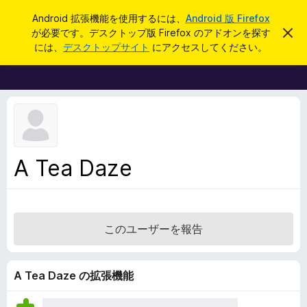
検
ログイン
Android 拡張機能を使用するには、
Android 版 Firefox
索
が必要です。デスクトップ版 Firefox のアドオンを探す
こ
F
の
には、
デスクトップサイト
にアクセスしてください。
お
i
知
r
ら
せ
e
を
f
閉
じ
o
る
x
ブ
A Tea Daze
ラ
ウ
ザ
ー
このユーザーを報告
ア
ド
オ
A Tea Daze の拡張機能
ン