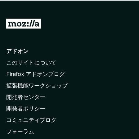
価
せ
さ
ん
れ
て
M
い
o
ま
z
せ
ん
i
アドオン
l
このサイトについて
l
a
Firefox アドオンブログ
の
拡張機能ワークショップ
ホ
開発者センター
ー
ム
開発者ポリシー
ペ
コミュニティブログ
ー
ジ
フォーラム