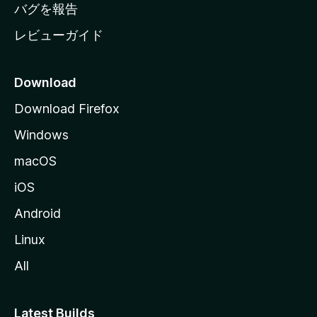
へ
バグを報告
レビューガイド
Download
Download Firefox
Windows
macOS
iOS
Android
Linux
All
Latest Builds