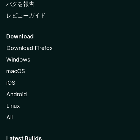
へ
バグを報告
レビューガイド
Download
Download Firefox
Windows
macOS
iOS
Android
Linux
All
Latest Builds