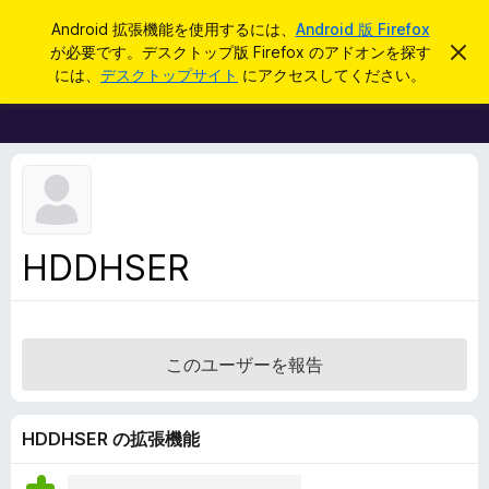
検
ログイン
Android 拡張機能を使用するには、
Android 版 Firefox
索
が必要です。デスクトップ版 Firefox のアドオンを探す
こ
F
の
には、
デスクトップサイト
にアクセスしてください。
お
i
知
r
ら
せ
e
を
f
閉
じ
o
る
x
ブ
HDDHSER
ラ
ウ
ザ
ー
このユーザーを報告
ア
ド
オ
HDDHSER の拡張機能
ン