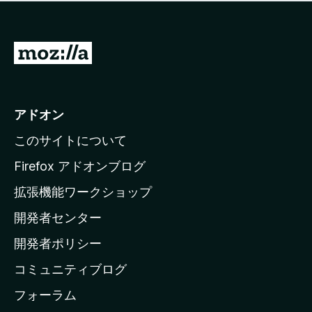
価
せ
さ
ん
れ
て
M
い
o
ま
z
せ
ん
i
アドオン
l
このサイトについて
l
a
Firefox アドオンブログ
の
拡張機能ワークショップ
ホ
開発者センター
ー
ム
開発者ポリシー
ペ
コミュニティブログ
ー
ジ
フォーラム