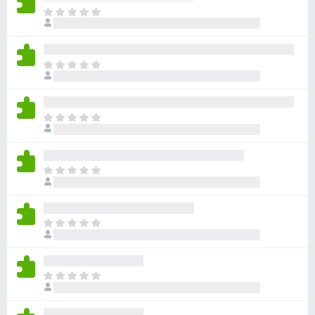
ま
だ
評
価
ま
さ
だ
れ
評
て
価
い
ま
さ
ま
だ
れ
せ
評
て
ん
価
い
ま
さ
ま
だ
れ
せ
評
て
ん
価
い
ま
さ
ま
だ
れ
せ
評
て
ん
価
い
ま
さ
ま
だ
れ
せ
評
て