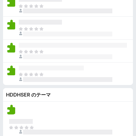
ん
価
い
ま
さ
ま
だ
れ
せ
評
て
ん
価
い
ま
さ
ま
だ
れ
せ
評
て
ん
価
い
ま
さ
ま
だ
れ
せ
評
て
ん
価
い
ま
さ
ま
だ
れ
せ
評
て
ん
HDDHSER のテーマ
価
い
さ
ま
れ
せ
て
ん
い
ま
ま
せ
だ