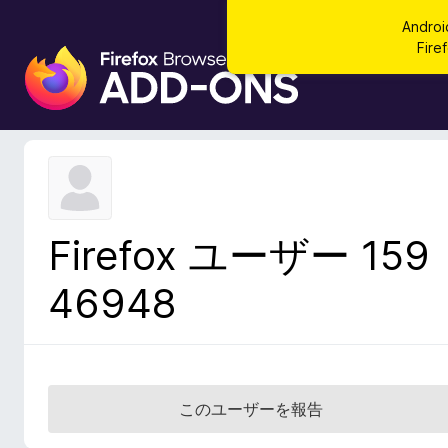
Andr
Fi
F
i
r
e
f
o
x
ブ
Firefox ユーザー 159
ラ
ウ
46948
ザ
ー
ア
ド
オ
このユーザーを報告
ン