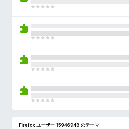
さ
ん
れ
ま
て
だ
い
評
ま
価
せ
さ
ん
れ
ま
て
だ
い
評
ま
価
せ
さ
ん
れ
ま
て
だ
い
評
ま
価
せ
さ
ん
れ
ま
て
だ
い
評
ま
価
せ
Firefox ユーザー 15946948 のテーマ
さ