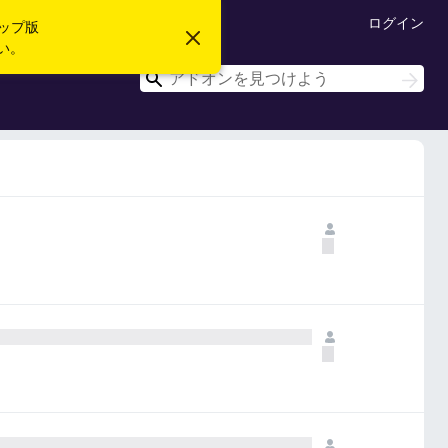
ログイン
ップ版
こ
い。
の
お
検
検
知
索
索
ら
せ
を
閉
じ
る