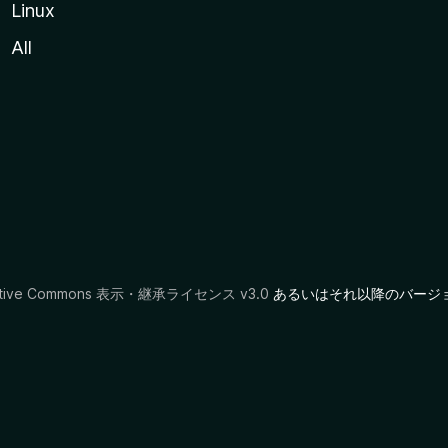
Linux
All
ative Commons 表示・継承ライセンス v3.0
あるいはそれ以降のバージ