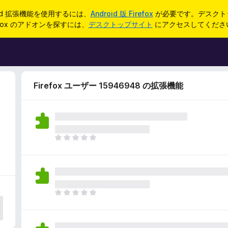
oid 拡張機能を使用するには、
Android 版 Firefox
が必要です。デスクト
refox のアドオンを探すには、
デスクトップサイト
にアクセスしてくださ
Firefox ユーザー 15946948 の拡張機能
ま
だ
評
価
さ
れ
ま
て
だ
い
評
ま
価