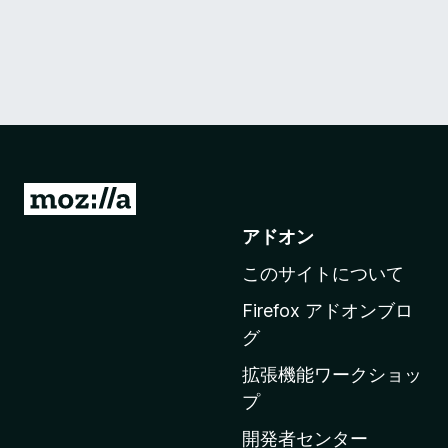
M
o
アドオン
z
このサイトについて
i
l
Firefox アドオンブロ
l
グ
a
拡張機能ワークショッ
の
プ
ホ
ー
開発者センター