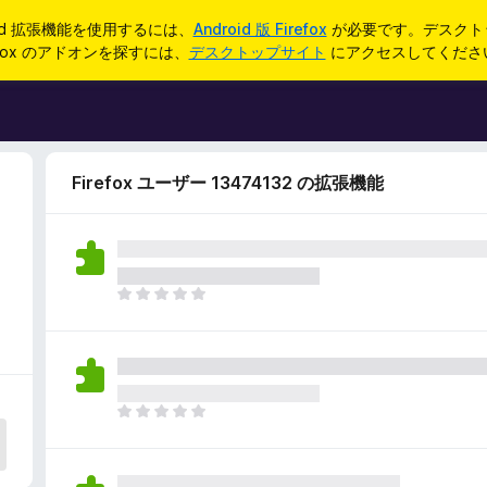
oid 拡張機能を使用するには、
Android 版 Firefox
が必要です。デスクト
refox のアドオンを探すには、
デスクトップサイト
にアクセスしてくださ
Firefox ユーザー 13474132 の拡張機能
ま
だ
評
価
さ
れ
ま
て
だ
い
評
ま
価