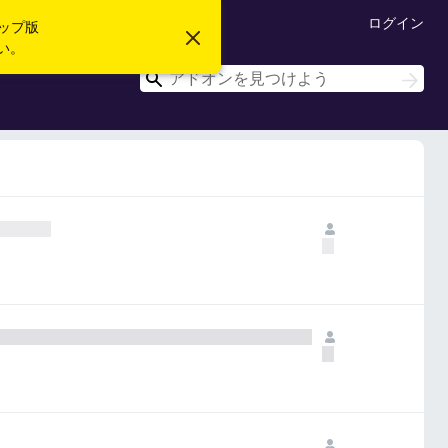
ログイン
ップ版
こ
い。
の
お
検
検
知
索
索
ら
せ
を
閉
じ
る