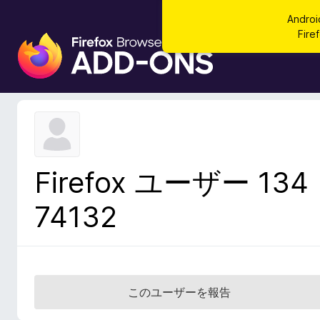
Andr
Fi
F
i
r
e
f
o
x
ブ
Firefox ユーザー 134
ラ
ウ
74132
ザ
ー
ア
ド
オ
このユーザーを報告
ン