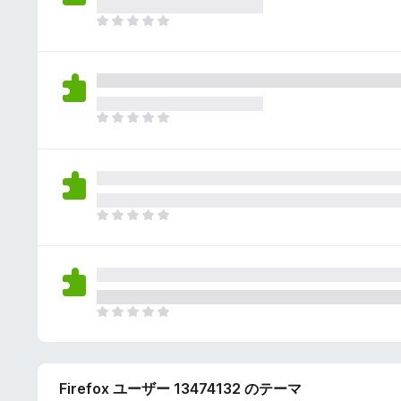
さ
ん
れ
ま
て
だ
い
評
ま
価
せ
さ
ん
れ
ま
て
だ
い
評
ま
価
せ
さ
ん
れ
ま
て
だ
い
評
ま
価
せ
さ
ん
れ
ま
て
だ
い
評
ま
価
せ
Firefox ユーザー 13474132 のテーマ
さ