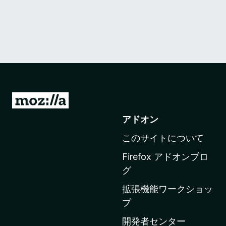
M
o
アドオン
z
このサイトについて
i
l
Firefox アドオンブロ
l
グ
a
拡張機能ワークショッ
の
プ
ホ
ー
開発者センター