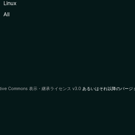
Linux
All
ative Commons 表示・継承ライセンス v3.0
あるいはそれ以降のバージ