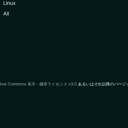
Linux
All
ative Commons 表示・継承ライセンス v3.0
あるいはそれ以降のバージ