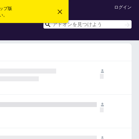
ログイン
ップ版
こ
い。
の
お
検
検
知
索
索
ら
せ
を
閉
じ
る