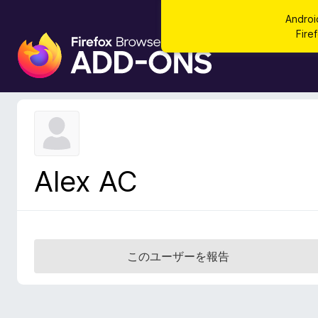
Andr
Fi
F
i
r
e
f
o
x
ブ
Alex AC
ラ
ウ
ザ
ー
ア
このユーザーを報告
ド
オ
ン