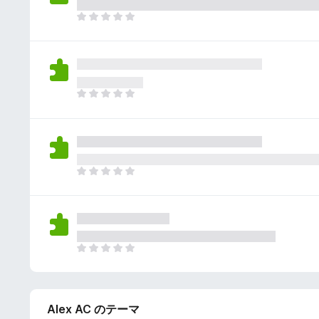
さ
ん
れ
ま
て
だ
い
評
ま
価
せ
さ
ん
れ
ま
て
だ
い
評
ま
価
せ
さ
ん
れ
ま
て
だ
い
評
ま
価
せ
さ
ん
れ
ま
て
だ
い
評
ま
価
せ
Alex AC のテーマ
さ