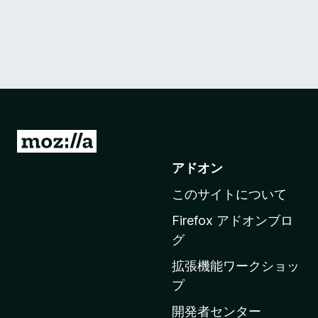
M
o
アドオン
z
このサイトについて
i
l
Firefox アドオンブロ
l
グ
a
拡張機能ワークショッ
の
プ
ホ
ー
開発者センター