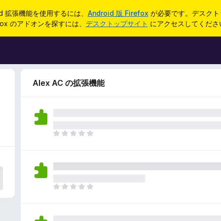
oid 拡張機能を使用するには、
Android 版 Firefox
が必要です。デスクト
refox のアドオンを探すには、
デスクトップサイト
にアクセスしてくださ
Alex AC の拡張機能
ま
だ
評
価
さ
れ
ま
て
だ
い
評
ま
価