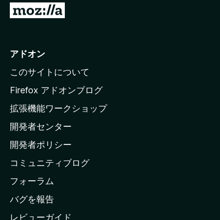
M
o
z
i
アドオン
l
このサイトについて
l
a
Firefox アドオンブログ
の
拡張機能ワークショップ
ホ
開発者センター
ー
ム
開発者ポリシー
ペ
コミュニティブログ
ー
ジ
フォーラム
へ
バグを報告
レビューガイド