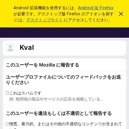
検
ログイン
Android 拡張機能を使用するには、
Android 版 Firefox
索
が必要です。デスクトップ版 Firefox のアドオンを探す
こ
F
の
には、
デスクトップサイト
にアクセスしてください。
お
i
知
r
ら
せ
e
を
f
Kval
閉
じ
o
る
x
このユーザーを Mozilla に報告する
ブ
ラ
ユーザープロファイルについてのフィードバックをお送
ウ
りください
ザ
ー
これはスパムです
例: 無関係の製品やサービスの広告を掲載している。
ア
ド
このユーザーを違法もしくは不適切として報告する
オ
ン
憎悪、暴力的、またはその他の不適切なコンテンツが含まれて