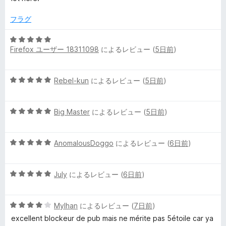
フラグ
5
Firefox ユーザー 18311098
によるレビュー (
5日前
)
段
階
中
5
Rebel-kun
によるレビュー (
5日前
)
5
段
の
階
評
5
中
Big Master
によるレビュー (
5日前
)
価
段
5
階
の
5
中
AnomalousDoggo
によるレビュー (
6日前
)
評
段
5
価
階
の
5
中
July
によるレビュー (
6日前
)
評
段
5
価
階
の
5
中
Mylhan
によるレビュー (
7日前
)
評
段
5
価
excellent blockeur de pub mais ne mérite pas 5étoile car ya