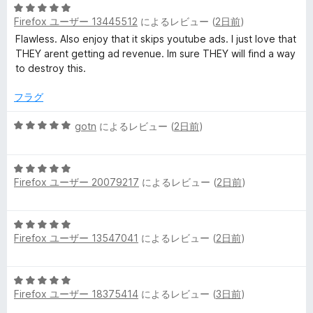
の
5
評
ー
Firefox ユーザー 13445512
によるレビュー (
2日前
)
段
価
階
Flawless. Also enjoy that it skips youtube ads. I just love that
中
THEY arent getting ad revenue. Im sure THEY will find a way
5
to destroy this.
の
評
フラグ
価
5
gotn
によるレビュー (
2日前
)
段
階
5
中
Firefox ユーザー 20079217
によるレビュー (
2日前
)
段
5
階
の
中
評
5
5
価
Firefox ユーザー 13547041
によるレビュー (
2日前
)
段
の
階
評
中
価
5
5
Firefox ユーザー 18375414
によるレビュー (
3日前
)
段
の
階
評