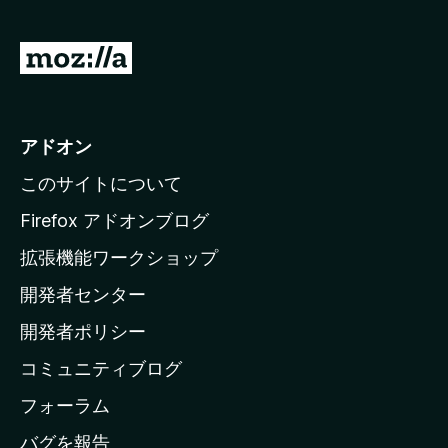
M
o
z
i
アドオン
l
このサイトについて
l
a
Firefox アドオンブログ
の
拡張機能ワークショップ
ホ
開発者センター
ー
ム
開発者ポリシー
ペ
コミュニティブログ
ー
ジ
フォーラム
へ
バグを報告