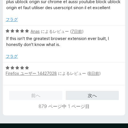
階
の
plus ublock origin sur chrome et aussi youtube block ublock
中
評
origin et faut utiliser des userscript sinon il et excellent
4
価
の
フラグ
評
価
5
Anas
によるレビュー (
7日前
)
段
If this isn't the greatest browser extension ever built, I
階
honestly don't know what is.
中
5
フラグ
の
評
5
価
Firefox ユーザー 14427028
によるレビュー (
8日前
)
段
階
中
5
前へ
次へ
の
評
879 ページ中 1 ページ目
価