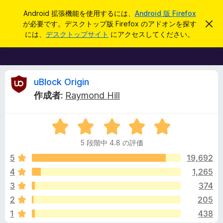
検
ログイン
Android 拡張機能を使用するには、
Android 版 Firefox
索
が必要です。デスクトップ版 Firefox のアドオンを探す
こ
F
の
には、
デスクトップサイト
にアクセスしてください。
お
i
知
r
ら
せ
e
を
f
u
閉
uBlock Origin
じ
o
作成者:
Raymond Hill
る
x
B
ブ
5
ラ
l
段
ウ
5 段階中 4.8 の評価
階
ザ
o
中
5
19,692
ー
4
4
1,265
ア
c
.
ド
3
374
8
オ
の
k
2
205
評
ン
1
438
価