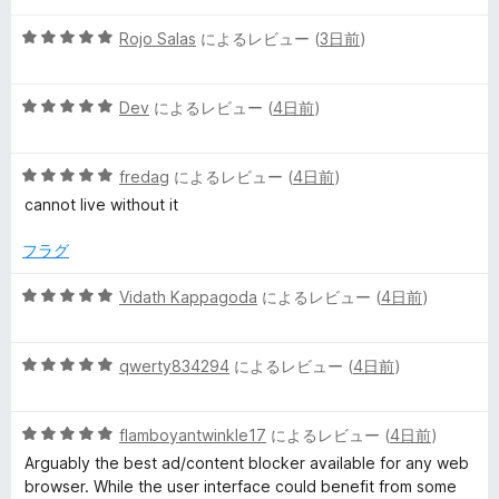
中
価
5
Rojo Salas
によるレビュー (
3日前
)
5
段
の
階
評
5
中
Dev
によるレビュー (
4日前
)
価
段
5
階
の
5
中
fredag
によるレビュー (
4日前
)
評
段
5
価
cannot live without it
階
の
中
評
フラグ
5
価
の
5
Vidath Kappagoda
によるレビュー (
4日前
)
評
段
価
階
5
中
qwerty834294
によるレビュー (
4日前
)
段
5
階
の
5
中
flamboyantwinkle17
によるレビュー (
4日前
)
評
段
5
価
Arguably the best ad/content blocker available for any web
階
の
browser. While the user interface could benefit from some