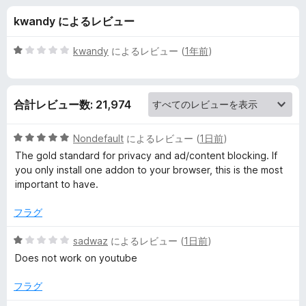
O
kwandy によるレビュー
r
5
kwandy
によるレビュー (
1年前
)
i
段
階
中
g
合計レビュー数: 21,974
1
の
i
評
5
Nondefault
によるレビュー (
1日前
)
価
段
The gold standard for privacy and ad/content blocking. If
n
階
you only install one addon to your browser, this is the most
中
important to have.
5
の
の
フラグ
評
レ
価
5
sadwaz
によるレビュー (
1日前
)
段
Does not work on youtube
ビ
階
中
フラグ
ュ
1