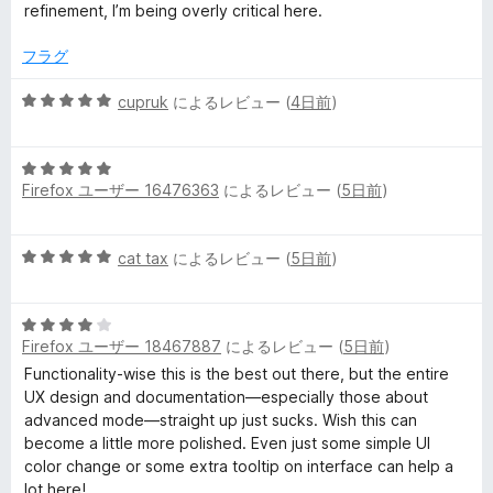
中
評
refinement, I’m being overly critical here.
5
価
の
フラグ
評
価
5
cupruk
によるレビュー (
4日前
)
段
階
5
中
Firefox ユーザー 16476363
によるレビュー (
5日前
)
段
5
階
の
中
評
5
cat tax
によるレビュー (
5日前
)
5
価
段
の
階
評
5
中
価
Firefox ユーザー 18467887
によるレビュー (
5日前
)
段
5
階
の
Functionality-wise this is the best out there, but the entire
中
評
UX design and documentation—especially those about
4
価
advanced mode—straight up just sucks. Wish this can
の
become a little more polished. Even just some simple UI
評
color change or some extra tooltip on interface can help a
価
lot here!