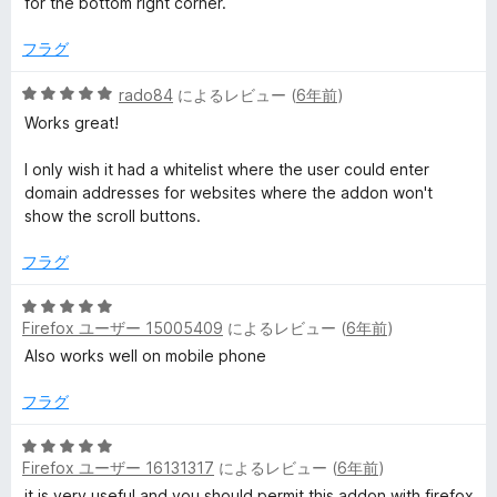
for the bottom right corner.
4
価
の
フラグ
評
価
5
rado84
によるレビュー (
6年前
)
段
Works great!
階
中
I only wish it had a whitelist where the user could enter
5
domain addresses for websites where the addon won't
の
show the scroll buttons.
評
価
フラグ
5
Firefox ユーザー 15005409
によるレビュー (
6年前
)
段
階
Also works well on mobile phone
中
5
フラグ
の
評
5
Firefox ユーザー 16131317
によるレビュー (
6年前
)
価
段
階
it is very useful and you should permit this addon with firefox