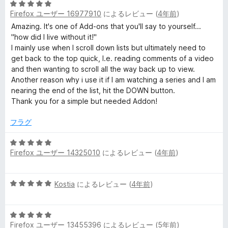
5
Firefox ユーザー 16977910
によるレビュー (
4年前
)
段
階
Amazing. It's one of Add-ons that you'll say to yourself...
中
"how did I live without it!"
5
I mainly use when I scroll down lists but ultimately need to
の
get back to the top quick, I.e. reading comments of a video
評
and then wanting to scroll all the way back up to view.
価
Another reason why i use it if I am watching a series and I am
nearing the end of the list, hit the DOWN button.
Thank you for a simple but needed Addon!
フラグ
5
Firefox ユーザー 14325010
によるレビュー (
4年前
)
段
階
中
5
Kostia
によるレビュー (
4年前
)
5
段
の
階
評
5
中
価
Firefox ユーザー 13455396
によるレビュー (
5年前
)
段
5