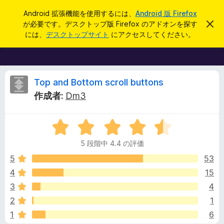
検
ログイン
Android 拡張機能を使用するには、
Android 版 Firefox
索
が必要です。デスクトップ版 Firefox のアドオンを探す
こ
F
の
には、
デスクトップサイト
にアクセスしてください。
お
i
知
r
ら
せ
e
を
f
T
閉
Top and Bottom scroll buttons
じ
o
作成者:
Dm3
る
x
o
ブ
5
ラ
p
段
ウ
5 段階中 4.4 の評価
階
ザ
a
中
5
53
ー
4
4
15
ア
n
.
ド
3
4
4
オ
の
d
2
1
評
ン
1
6
価