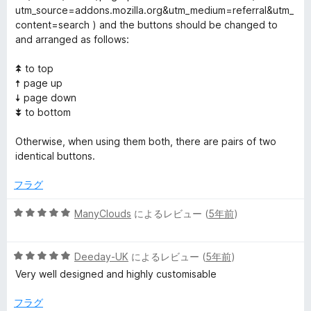
5
utm_source=addons.mozilla.org&utm_medium=referral&utm_
の
content=search ) and the buttons should be changed to
評
and arranged as follows:
価
⯭ to top
🠅 page up
🠇 page down
⯯ to bottom
Otherwise, when using them both, there are pairs of two
identical buttons.
フラグ
5
ManyClouds
によるレビュー (
5年前
)
段
階
5
中
Deeday-UK
によるレビュー (
5年前
)
段
5
Very well designed and highly customisable
階
の
中
評
フラグ