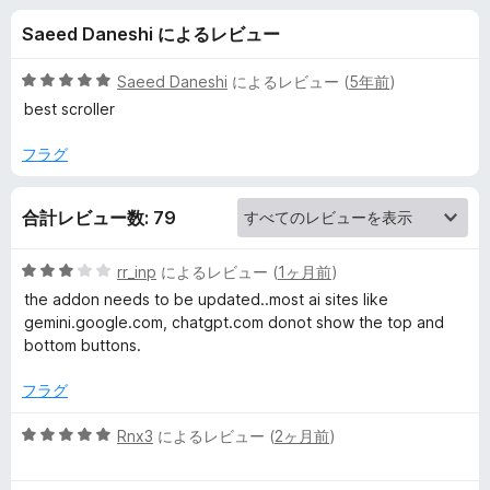
B
Saeed Daneshi によるレビュー
o
5
Saeed Daneshi
によるレビュー (
5年前
)
t
段
best scroller
階
中
フラグ
t
5
の
o
合計レビュー数: 79
評
価
m
5
rr_inp
によるレビュー (
1ヶ月前
)
段
the addon needs to be updated..most ai sites like
s
階
gemini.google.com, chatgpt.com donot show the top and
中
bottom buttons.
3
c
の
フラグ
評
r
価
5
Rnx3
によるレビュー (
2ヶ月前
)
段
o
階