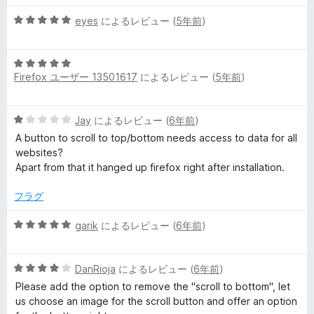
5
価
の
5
eyes
によるレビュー (
5年前
)
評
段
価
階
5
中
Firefox ユーザー 13501617
によるレビュー (
5年前
)
段
5
階
の
中
評
5
Jay
によるレビュー (
6年前
)
5
価
段
の
A button to scroll to top/bottom needs access to data for all
階
評
websites?
中
価
Apart from that it hanged up firefox right after installation.
1
の
フラグ
評
価
5
garik
によるレビュー (
6年前
)
段
階
5
中
DanRioja
によるレビュー (
6年前
)
段
5
Please add the option to remove the "scroll to bottom", let
階
の
us choose an image for the scroll button and offer an option
中
評