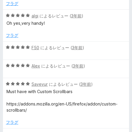
評
フラグ
の
価
5
algi
によるレビュー (
3年前
)
レ
段
Oh yes,very handy!
階
ビ
中
フラグ
5
の
ュ
5
F50
によるレビュー (
3年前
)
評
段
価
階
ー
5
中
Alex
によるレビュー (
3年前
)
段
5
階
の
5
中
Savevur
によるレビュー (
3年前
)
評
段
5
価
Must have with Custom Scrollbars
階
の
中
評
https://addons.mozilla.org/en-US/firefox/addon/custom-
5
価
scrollbars/
の
評
フラグ
価