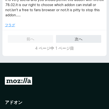
中
78.02.It is our right to choose which addon can install or
5
not.Isn't a free to fans browser or not.It is pitty to stop this
の
addon.....
評
価
フラグ
前へ
次へ
4 ページ中 1 ページ目
M
o
z
i
アドオン
l