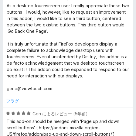
階
の
As a desktop touchscreen user I really appreciate these two
中
評
buttons ! I would, however, like to request an improvement
5
価
in this addon; I would like to see a third button, centered
の
between the two existing buttons. This third button would
評
'Go Back One Page'.
価
It is truly unfortunate that FireFox developers display a
complete failure to acknowledge desktop users with
touchscreens. Even if unintended by Dmitriy, this addon is a
de facto acknowledgement that we desktop touchscreen
do exist !! This addon could be expanded to respond to our
need for interaction with our displays.
gene@viewtouch.com
フラグ
5
Geri
によるレビュー (
5年前
)
段
This add-on should be merged with 'Page up and down
階
scroll buttons' ( https://addons.mozilla.org/en-
中
US/firefox/addon/pag-up-and-down-scroll-buttons/?