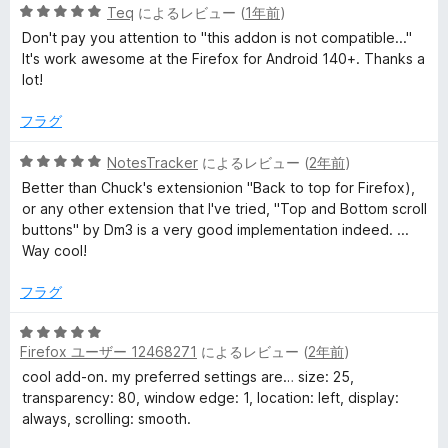
5
中
Teq
によるレビュー (
1年前
)
l
段
5
Don't pay you attention to "this addon is not compatible..."
階
の
It's work awesome at the Firefox for Android 140+. Thanks a
中
評
l
lot!
5
価
の
フラグ
b
評
価
5
NotesTracker
によるレビュー (
2年前
)
u
段
Better than Chuck's extensionion "Back to top for Firefox),
階
or any other extension that I've tried, "Top and Bottom scroll
t
中
buttons" by Dm3 is a very good implementation indeed. ...
5
Way cool!
の
t
評
フラグ
価
o
5
Firefox ユーザー 12468271
によるレビュー (
2年前
)
段
n
階
cool add-on. my preferred settings are… size: 25,
中
transparency: 80, window edge: 1, location: left, display:
s
5
always, scrolling: smooth.
の