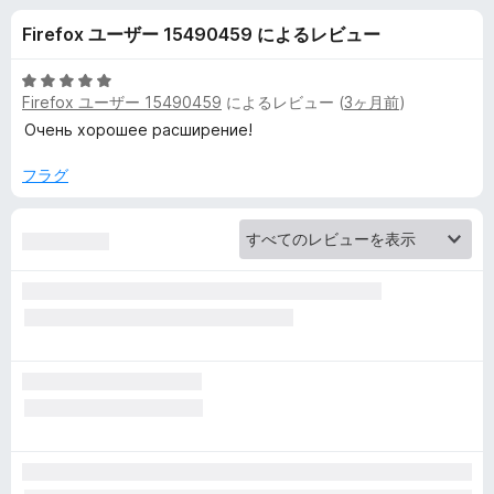
y
Firefox ユーザー 15490459 によるレビュー
B
5
Firefox ユーザー 15490459
によるレビュー (
3ヶ月前
)
a
段
階
Очень хорошее расширение!
中
d
5
フラグ
の
g
評
価
e
r
の
レ
ビ