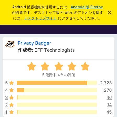
検
ログイン
Android 拡張機能を使用するには、
Android 版 Firefox
索
が必要です。デスクトップ版 Firefox のアドオンを探す
こ
F
の
には、
デスクトップサイト
にアクセスしてください。
お
i
知
r
ら
せ
e
を
f
P
閉
Privacy Badger
じ
o
作成者:
EFF Technologists
る
x
r
ブ
5
ラ
i
段
ウ
5 段階中 4.8 の評価
階
ザ
v
中
5
2,723
ー
4
4
278
ア
a
.
ド
3
46
8
オ
の
c
2
14
評
ン
1
45
価