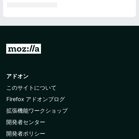
M
o
z
i
アドオン
l
このサイトについて
l
a
Firefox アドオンブログ
の
拡張機能ワークショップ
ホ
開発者センター
ー
ム
開発者ポリシー