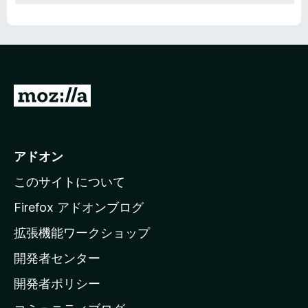
M
o
z
i
アドオン
l
このサイトについて
l
a
Firefox アドオンブログ
の
拡張機能ワークショップ
ホ
開発者センター
ー
ム
開発者ポリシー
ペ