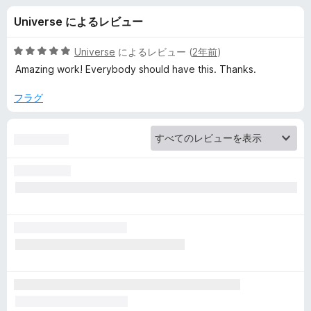
y
Universe によるレビュー
B
5
Universe
によるレビュー (
2年前
)
a
段
Amazing work! Everybody should have this. Thanks.
階
中
フラグ
d
5
の
g
評
価
e
r
の
レ
ビ