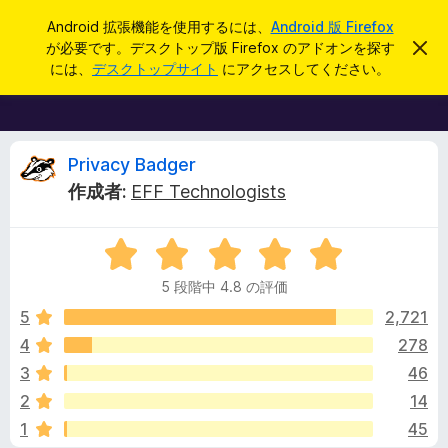
検
ログイン
Android 拡張機能を使用するには、
Android 版 Firefox
索
が必要です。デスクトップ版 Firefox のアドオンを探す
こ
F
の
には、
デスクトップサイト
にアクセスしてください。
お
i
知
r
ら
せ
e
を
f
P
閉
Privacy Badger
じ
o
作成者:
EFF Technologists
る
x
r
ブ
5
ラ
i
段
ウ
5 段階中 4.8 の評価
階
ザ
v
中
5
2,721
ー
4
4
278
ア
a
.
ド
3
46
8
オ
の
c
2
14
評
ン
1
45
価