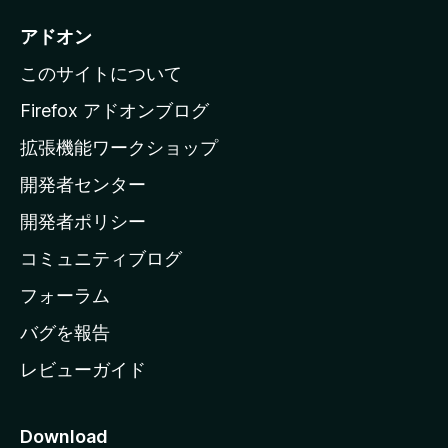
i
アドオン
l
このサイトについて
l
a
Firefox アドオンブログ
の
拡張機能ワークショップ
ホ
開発者センター
ー
ム
開発者ポリシー
ペ
コミュニティブログ
ー
ジ
フォーラム
へ
バグを報告
レビューガイド
Download