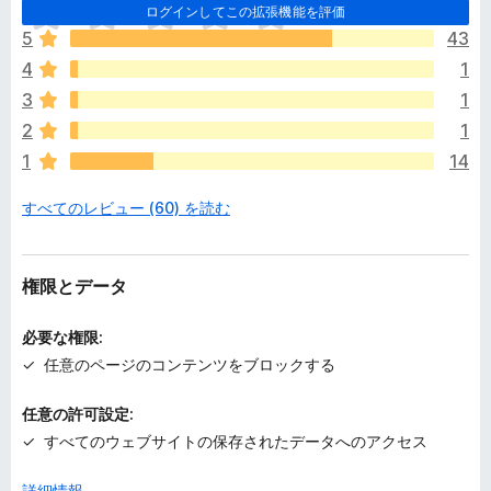
ま
ログインしてこの拡張機能を評価
だ
5
43
評
4
1
価
さ
3
1
れ
2
1
て
1
14
い
ま
すべてのレビュー (60) を読む
せ
ん
権限とデータ
必要な権限:
任意のページのコンテンツをブロックする
任意の許可設定:
すべてのウェブサイトの保存されたデータへのアクセス
詳細情報