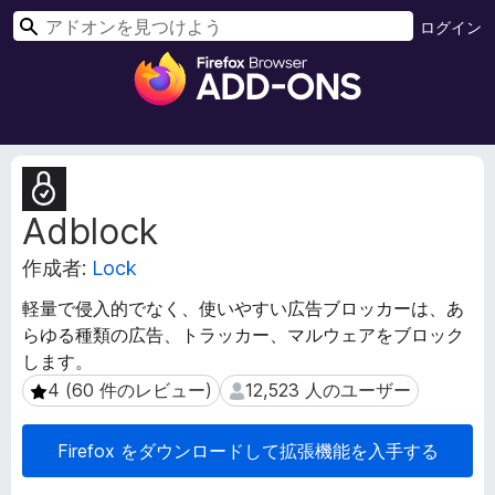
検
ログイン
索
F
i
r
e
f
拡
o
張
Adblock
機
x
能
ブ
作成者:
Lock
メ
ラ
タ
ウ
軽量で侵入的でなく、使いやすい広告ブロッカーは、あ
デ
ザ
らゆる種類の広告、トラッカー、マルウェアをブロック
ー
ー
します。
タ
ア
4 (60 件のレビュー)
12,523 人のユーザー
4 (60 件のレビュー)
12,523 人のユーザー
ド
オ
Firefox をダウンロードして拡張機能を入手する
ン