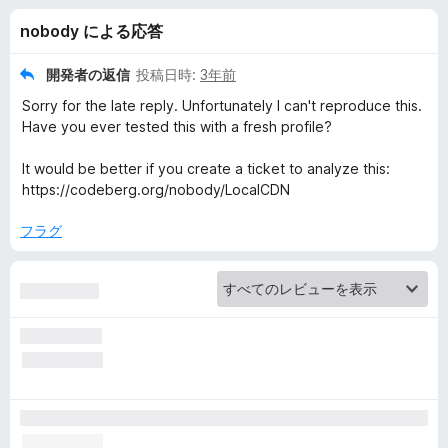
D
nobody による応答
N
開発者の返信
投稿日時:
3年前
の
Sorry for the late reply. Unfortunately I can't reproduce this.
Have you ever tested this with a fresh profile?
レ
It would be better if you create a ticket to analyze this:
https://codeberg.org/nobody/LocalCDN
ビ
フラグ
ュ
ー