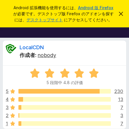
検
ログイン
Android 拡張機能を使用するには、
Android 版 Firefox
索
が必要です。デスクトップ版 Firefox のアドオンを探す
こ
F
の
には、
デスクトップサイト
にアクセスしてください。
お
i
知
r
ら
せ
e
を
f
L
閉
LocalCDN
じ
o
作成者:
nobody
る
x
o
ブ
5
ラ
c
段
ウ
5 段階中 4.8 の評価
階
ザ
a
中
5
230
ー
4
4
13
ア
l
.
ド
3
7
8
オ
の
C
2
3
評
ン
1
7
価