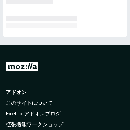
M
o
z
i
アドオン
l
このサイトについて
l
a
Firefox アドオンブログ
の
拡張機能ワークショップ
ホ