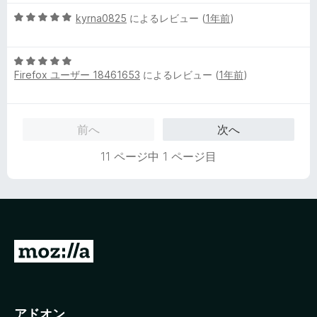
の
評
5
kyrna0825
によるレビュー (
1年前
)
価
段
階
5
中
Firefox ユーザー 18461653
によるレビュー (
1年前
)
段
5
階
の
中
評
5
価
前へ
次へ
の
評
11 ページ中 1 ページ目
価
M
o
z
i
アドオン