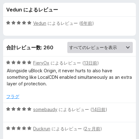
D
Vedun によるレビュー
N
5
Vedun
によるレビュー (
6年前
)
の
段
階
中
レ
合計レビュー数: 260
5
の
ビ
評
5
FieryOx
によるレビュー (
13日前
)
価
段
Alongside uBlock Origin, it never hurts to also have
ュ
階
something like LocalCDN enabled simultaneously as an extra
中
layer of protection.
5
ー
の
フラグ
評
価
5
somebaudy
によるレビュー (
14日前
)
段
階
5
中
Duckrun
によるレビュー (
2ヶ月前
)
段
5