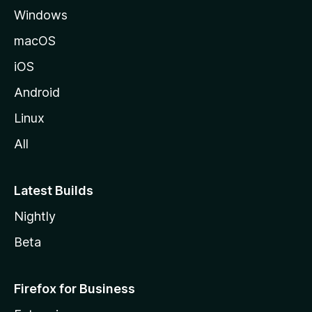
Windows
macOS
iOS
Android
Linux
All
Latest Builds
Nightly
Beta
Firefox for Business