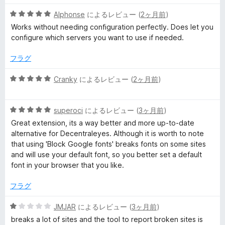
階
の
5
中
Alphonse
によるレビュー (
2ヶ月前
)
評
段
5
価
Works without needing configuration perfectly. Does let you
階
の
configure which servers you want to use if needed.
中
評
5
価
フラグ
の
評
5
Cranky
によるレビュー (
2ヶ月前
)
価
段
階
5
中
superoci
によるレビュー (
3ヶ月前
)
段
5
Great extension, its a way better and more up-to-date
階
の
alternative for Decentraleyes. Although it is worth to note
中
評
that using 'Block Google fonts' breaks fonts on some sites
5
価
and will use your default font, so you better set a default
の
font in your browser that you like.
評
価
フラグ
5
JMJAR
によるレビュー (
3ヶ月前
)
段
breaks a lot of sites and the tool to report broken sites is