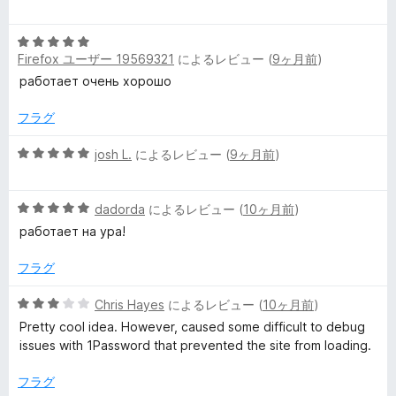
階
の
中
評
5
5
価
Firefox ユーザー 19569321
によるレビュー (
9ヶ月前
)
段
の
階
работает очень хорошо
評
中
価
5
フラグ
の
評
5
josh L.
によるレビュー (
9ヶ月前
)
価
段
階
5
中
dadorda
によるレビュー (
10ヶ月前
)
段
5
работает на ура!
階
の
中
評
フラグ
5
価
の
5
Chris Hayes
によるレビュー (
10ヶ月前
)
評
段
Pretty cool idea. However, caused some difficult to debug
価
階
issues with 1Password that prevented the site from loading.
中
3
フラグ