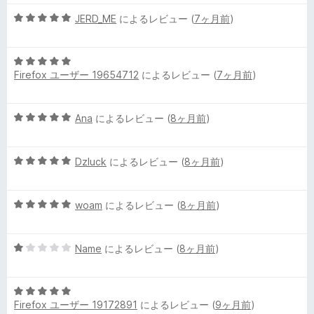
中
評
5
JERD_ME
によるレビュー (
7ヶ月前
)
5
価
段
の
階
評
5
中
価
Firefox ユーザー 19654712
によるレビュー (
7ヶ月前
)
段
5
階
の
中
評
5
Ana
によるレビュー (
8ヶ月前
)
5
価
段
の
階
評
5
中
Dzluck
によるレビュー (
8ヶ月前
)
価
段
5
階
の
5
中
woam
によるレビュー (
8ヶ月前
)
評
段
5
価
階
の
5
中
Name
によるレビュー (
8ヶ月前
)
評
段
5
価
階
の
5
中
評
Firefox ユーザー 19172891
によるレビュー (
9ヶ月前
)
段
1
価