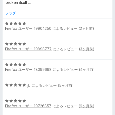
階
broken itself ...
中
1
フラグ
の
評
5
価
Firefox ユーザー 19904250
によるレビュー (
3ヶ月前
)
段
階
中
5
5
Firefox ユーザー 19898777
によるレビュー (
3ヶ月前
)
段
の
階
評
中
価
5
5
Firefox ユーザー 18099698
によるレビュー (
4ヶ月前
)
段
の
階
評
中
価
5
jb
によるレビュー (
5ヶ月前
)
5
段
の
階
評
5
中
価
Firefox ユーザー 19726857
によるレビュー (
6ヶ月前
)
段
5
階
の