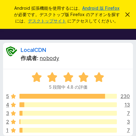
検
ログイン
Android 拡張機能を使用するには、
Android 版 Firefox
索
が必要です。デスクトップ版 Firefox のアドオンを探す
こ
F
の
には、
デスクトップサイト
にアクセスしてください。
お
i
知
r
ら
せ
e
を
f
L
閉
LocalCDN
じ
o
作成者:
nobody
る
x
o
ブ
5
ラ
c
段
ウ
5 段階中 4.8 の評価
階
ザ
a
中
5
230
ー
4
4
13
ア
l
.
ド
3
7
8
オ
の
C
2
3
評
ン
1
7
価