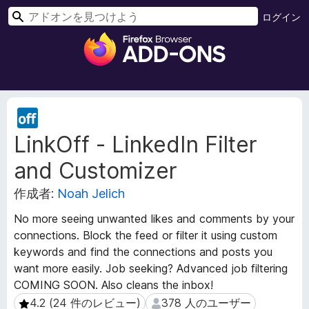
検
ログイン
索
F
i
r
e
f
拡
o
張
LinkOff - LinkedIn Filter
機
x
能
ブ
and Customizer
メ
ラ
タ
ウ
作成者:
Noah Jelich
デ
ザ
ー
No more seeing unwanted likes and comments by your
ー
タ
connections. Block the feed or filter it using custom
ア
keywords and find the connections and posts you
ド
want more easily. Job seeking? Advanced job filtering
オ
COMING SOON. Also cleans the inbox!
ン
4.2 (24 件のレビュー)
378 人のユーザー
4.2 (24 件のレビュー)
378 人のユーザー