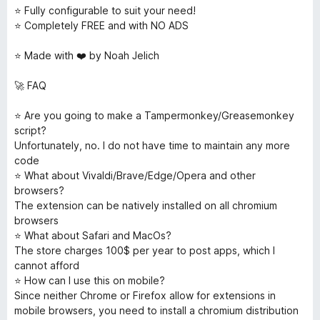
⭐️ Fully configurable to suit your need!
⭐️ Completely FREE and with NO ADS
⭐️ Made with ❤️ by Noah Jelich
🚀 FAQ
⭐️ Are you going to make a Tampermonkey/Greasemonkey
script?
Unfortunately, no. I do not have time to maintain any more
code
⭐️ What about Vivaldi/Brave/Edge/Opera and other
browsers?
The extension can be natively installed on all chromium
browsers
⭐️ What about Safari and MacOs?
The store charges 100$ per year to post apps, which I
cannot afford
⭐️ How can I use this on mobile?
Since neither Chrome or Firefox allow for extensions in
mobile browsers, you need to install a chromium distribution