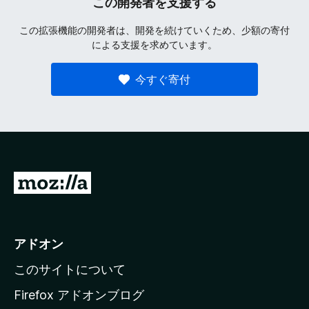
この開発者を支援する
この拡張機能の開発者は、開発を続けていくため、少額の寄付
による支援を求めています。
今すぐ寄付
M
o
z
i
アドオン
l
このサイトについて
l
a
Firefox アドオンブログ