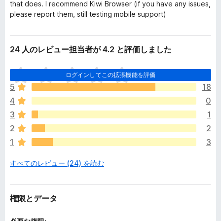
that does. I recommend Kiwi Browser (if you have any issues,
please report them, still testing mobile support)
24 人のレビュー担当者が 4.2 と評価しました
ま
ログインしてこの拡張機能を評価
だ
5
18
評
4
0
価
さ
3
1
れ
2
2
て
1
3
い
ま
すべてのレビュー (24) を読む
せ
ん
権限とデータ