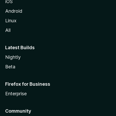
iOS
Android
Linux
All
Latest Builds
Nightly
Beta
Firefox for Business
Enterprise
Community