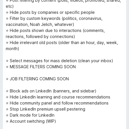
⭐️ Post filtering by content (polls, videos, promoted, shared,
etc)
⭐️ Hide posts by companies or specific people
⭐️ Filter by custom keywords (politics, coronavirus,
vaccination, Noah Jelich, whatever)
⭐️ Hide posts shown due to interactions (comments,
reactions, followed by connections)
⭐️ Hide irrelevant old posts (older than an hour, day, week,
month)
⭐️ Select messages for mass deletion (clean your inbox)
⭐️ MESSAGE FILTERS COMING SOON
⭐️ JOB FILTERING COMING SOON
⭐️ Block ads on LinkedIn (banners, and sidebar)
⭐️ Hide LinkedIn learning and course recommendations
⭐️ Hide community panel and follow recommendations
⭐️ Stop LinkedIn premium upsell pestering
⭐️ Dark mode for LinkedIn
⭐️ Account switching (WIP)