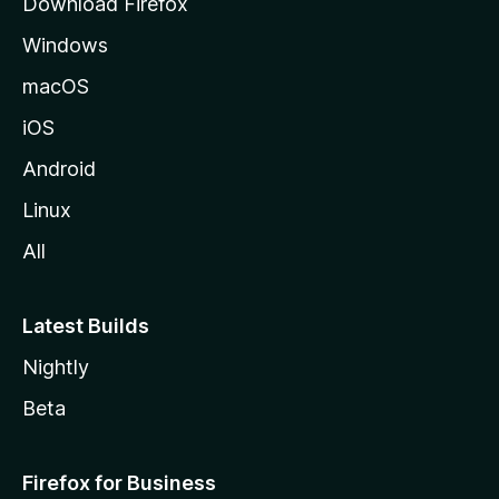
Download Firefox
Windows
macOS
iOS
Android
Linux
All
Latest Builds
Nightly
Beta
Firefox for Business