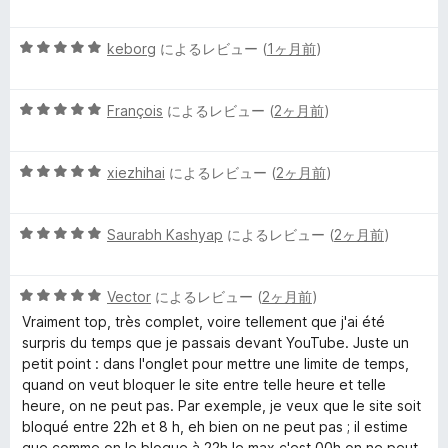
段
階
5
中
keborg
によるレビュー (
1ヶ月前
)
段
5
階
の
5
中
François
によるレビュー (
2ヶ月前
)
評
段
5
価
階
の
5
中
xiezhihai
によるレビュー (
2ヶ月前
)
評
段
5
価
階
の
5
中
Saurabh Kashyap
によるレビュー (
2ヶ月前
)
評
段
5
価
階
の
5
中
Vector
によるレビュー (
2ヶ月前
)
評
段
5
価
Vraiment top, très complet, voire tellement que j'ai été
階
の
surpris du temps que je passais devant YouTube. Juste un
中
評
petit point : dans l'onglet pour mettre une limite de temps,
5
価
quand on veut bloquer le site entre telle heure et telle
の
heure, on ne peut pas. Par exemple, je veux que le site soit
評
bloqué entre 22h et 8 h, eh bien on ne peut pas ; il estime
価
que comme on le bloque à 22h le max c'est 00h on ne peut