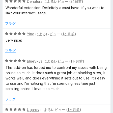
5
中
Denatura
によるレビュー (
24日前
)
段
5
Wonderful extension! Definitely a must have, if you want to
階
の
limit your internet usage.
中
評
5
価
フラグ
の
評
5
Ying
によるレビュー (
1ヶ月前
)
価
段
very nice!
階
中
フラグ
5
の
5
BlueSkys
によるレビュー (
1ヶ月前
)
評
段
This add-on has forced me to confront my issues with being
価
階
online so much. It does such a great job at blocking sites, it
中
works well, and does everything it sets out to use. It's easy
5
to use and I'm noticing that I'm spending less time just
の
scrolling online. I love it so much!
評
価
フラグ
5
Ugarov
によるレビュー (
1ヶ月前
)