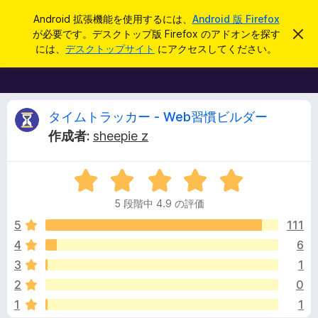
検
ログイン
Android 拡張機能を使用するには、
Android 版 Firefox
索
が必要です。デスクトップ版 Firefox のアドオンを探す
こ
F
の
には、
デスクトップサイト
にアクセスしてください。
お
i
知
r
ら
せ
e
を
f
タ
閉
タイムトラッカー - Web習慣ビルダー
じ
o
作成者:
sheepie z
る
x
イ
ブ
5
ラ
ム
段
ウ
5 段階中 4.9 の評価
階
ザ
ト
中
5
111
ー
4
4
6
ア
ラ
.
ド
3
1
9
オ
の
ッ
2
0
評
ン
1
1
価