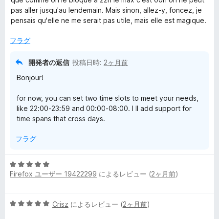
pas aller jusqu'au lendemain. Mais sinon, allez-y, foncez, je
pensais qu'elle ne me serait pas utile, mais elle est magique.
フラグ
開発者の返信
投稿日時:
2ヶ月前
Bonjour!
for now, you can set two time slots to meet your needs,
like 22:00-23:59 and 00:00-08:00. I ll add support for
time spans that cross days.
フラグ
5
Firefox ユーザー 19422299
によるレビュー (
2ヶ月前
)
段
階
中
5
Crisz
によるレビュー (
2ヶ月前
)
5
段
の