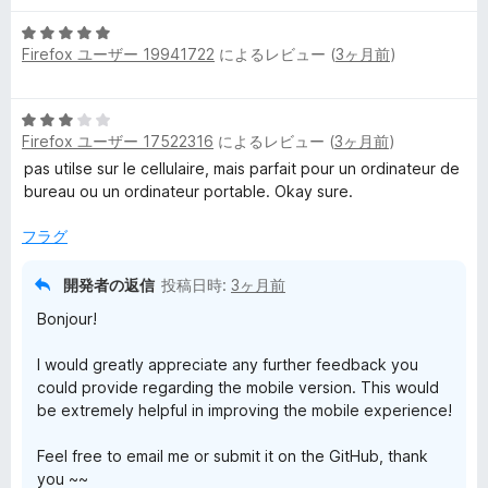
階
評
5
中
価
Firefox ユーザー 19941722
によるレビュー (
3ヶ月前
)
段
5
階
の
中
評
5
5
価
Firefox ユーザー 17522316
によるレビュー (
3ヶ月前
)
段
の
階
pas utilse sur le cellulaire, mais parfait pour un ordinateur de
評
中
bureau ou un ordinateur portable. Okay sure.
価
3
の
フラグ
評
価
開発者の返信
投稿日時:
3ヶ月前
Bonjour!
I would greatly appreciate any further feedback you
could provide regarding the mobile version. This would
be extremely helpful in improving the mobile experience!
Feel free to email me or submit it on the GitHub, thank
you ~~