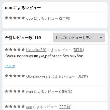
カ
ooo によるレビュー
ー
5
ooo
によるレビュー (
2年前
)
-
段
階
中
W
合計レビュー数: 119
5
の
e
評
5
bloomka220
によるレビュー (
5日前
)
価
段
Очень полезная штука,работает без ошибок
b
階
中
フラグ
5
習
の
5
Glorious-years
によるレビュー (
6日前
)
評
段
慣
価
階
5
中
ivan
によるレビュー (
16日前
)
ビ
段
5
階
の
ル
5
中
aaa
によるレビュー (
22日前
)
評