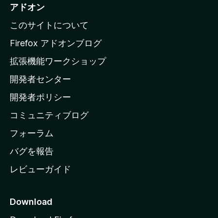
i
アドオン
l
このサイトについて
l
a
Firefox アドオンブログ
の
拡張機能ワークショップ
ホ
開発者センター
ー
ム
開発者ポリシー
ペ
コミュニティブログ
ー
ジ
フォーラム
へ
バグを報告
レビューガイド
Download