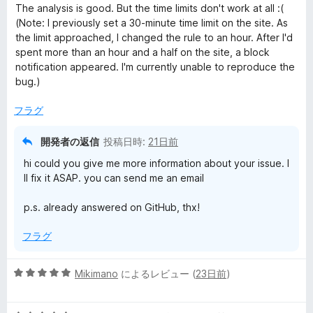
段
5
価
The analysis is good. But the time limits don't work at all :(
階
の
ダ
(Note: I previously set a 30-minute time limit on the site. As
中
評
the limit approached, I changed the rule to an hour. After I'd
5
価
spent more than an hour and a half on the site, a block
ー
の
notification appeared. I'm currently unable to reproduce the
評
bug.)
の
価
フラグ
レ
開発者の返信
投稿日時:
21日前
ビ
hi could you give me more information about your issue. I
ll fix it ASAP. you can send me an email
ュ
p.s. already answered on GitHub, thx!
ー
フラグ
5
Mikimano
によるレビュー (
23日前
)
段
階