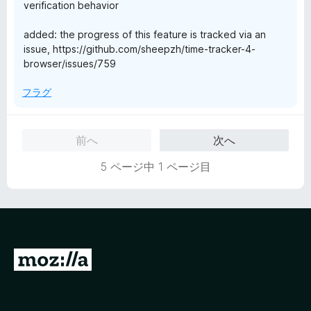
verification behavior
added: the progress of this feature is tracked via an
issue, https://github.com/sheepzh/time-tracker-4-
browser/issues/759
フラグ
前へ
次へ
5 ページ中 1 ページ目
M
o
z