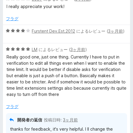
段
5
I really appreciate your work!
階
の
中
評
フラグ
5
価
の
5
Furstent Dev.Est.2012
によるレビュー (
3ヶ月前
)
評
段
価
階
5
中
LM
によるレビュー (
3ヶ月前
)
段
4
Really good one, just one thing. Currently I have to put in
階
の
verification to edit all things even when I want to enable the
中
評
time limit. It would be better if disable asks for verification
5
価
but enable is just a push of a button. Basically makes it
の
easier to be stricter. And if somehow it would be possible to
評
time limit extensions settings also because currently its quite
価
easy to turn off from there
フラグ
開発者の返信
投稿日時:
3ヶ月前
thanks for feedback, it's very helpful. I ll change the