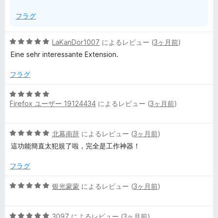
フラグ
5
LaKanDor1007
によるレビュー (
3ヶ月前
)
段
Eine sehr interessante Extension.
階
中
フラグ
5
の
5
評
Firefox ユーザー 19124434
によるレビュー (
3ヶ月前
)
段
価
階
中
5
北幕南辞
によるレビュー (
3ヶ月前
)
5
段
の
這功能簡直太犯規了啦，完全是工作神器！
階
評
中
価
フラグ
5
の
5
银光蒙蒙
によるレビュー (
3ヶ月前
)
評
段
価
階
5
中
3097
によるレビュー (
3ヶ月前
)