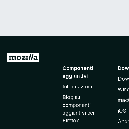
V
a
Componenti
Dow
i
aggiuntivi
Down
a
Informazioni
l
Win
l
Blog sui
mac
a
componenti
p
iOS
aggiuntivi per
a
Firefox
Andr
g