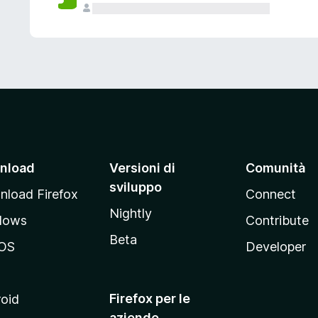
nload
Versioni di
Comunità
sviluppo
load Firefox
Connect
Nightly
dows
Contribute
Beta
OS
Developer
Firefox per le
oid
aziende