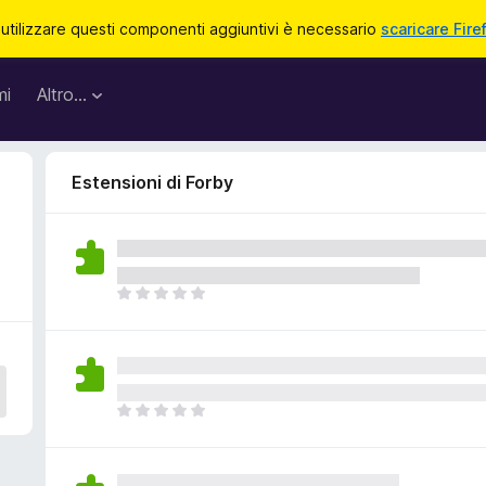
 utilizzare questi componenti aggiuntivi è necessario
scaricare Fire
mi
Altro…
Estensioni di Forby
N
o
n
c
i
s
N
o
o
n
n
o
c