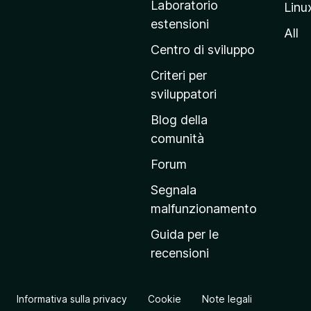
Laboratorio
Linu
i
estensioni
n
All
a
Centro di sviluppo
p
Criteri per
r
sviluppatori
i
Blog della
n
comunità
c
i
Forum
p
Segnala
a
malfunzionamento
l
Guida per le
e
recensioni
d
e
l
Informativa sulla privacy
Cookie
Note legali