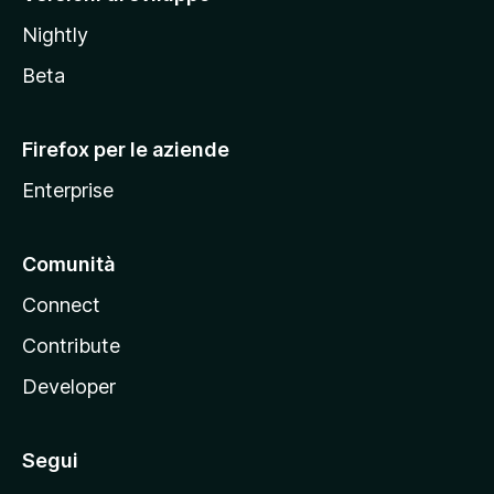
o
Nightly
z
i
Beta
l
l
Firefox per le aziende
a
Enterprise
Comunità
Connect
Contribute
Developer
Segui