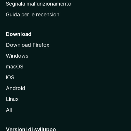
r
Segnala malfunzionamento
i
i
Guida per le recensioni
n
c
i
Download
p
Download Firefox
a
Windows
l
e
macOS
d
iOS
e
l
Android
s
Linux
i
All
t
o
M
Versioni di sviluppo