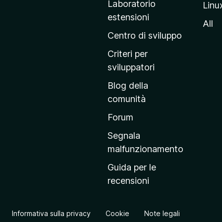
Laboratorio
Linu
i
estensioni
n
All
a
Centro di sviluppo
p
Criteri per
r
sviluppatori
i
Blog della
n
comunità
c
i
Forum
p
Segnala
a
malfunzionamento
l
Guida per le
e
recensioni
d
e
l
Informativa sulla privacy
Cookie
Note legali