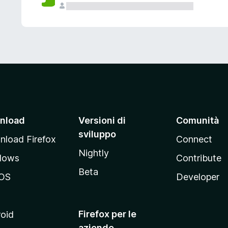
nload
Versioni di
Comunità
sviluppo
load Firefox
Connect
Nightly
dows
Contribute
Beta
OS
Developer
Firefox per le
oid
aziende