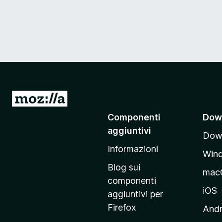
V
a
Componenti
Dow
i
aggiuntivi
Down
a
Informazioni
l
Win
l
Blog sui
mac
a
componenti
p
iOS
aggiuntivi per
a
Firefox
Andr
g