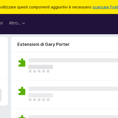
 utilizzare questi componenti aggiuntivi è necessario
scaricare Fire
mi
Altro…
Estensioni di Gary Porter
N
o
n
c
i
s
N
o
o
n
n
o
c