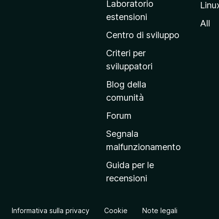
Laboratorio
Linu
i
estensioni
n
All
a
Centro di sviluppo
p
Criteri per
r
sviluppatori
i
Blog della
n
comunità
c
i
Forum
p
Segnala
a
malfunzionamento
l
Guida per le
e
recensioni
d
e
l
Informativa sulla privacy
Cookie
Note legali