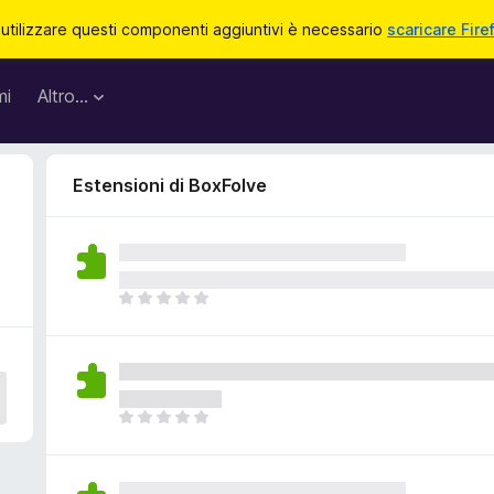
 utilizzare questi componenti aggiuntivi è necessario
scaricare Fire
mi
Altro…
Estensioni di BoxFolve
N
o
n
c
i
s
N
o
o
n
n
o
c