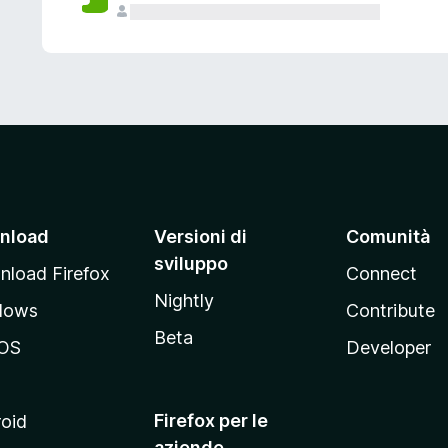
nload
Versioni di
Comunità
sviluppo
load Firefox
Connect
Nightly
dows
Contribute
Beta
OS
Developer
Firefox per le
oid
aziende