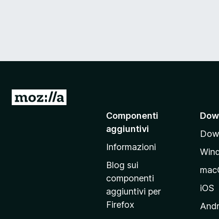
V
a
Componenti
Dow
i
aggiuntivi
Down
a
Informazioni
l
Win
l
Blog sui
mac
a
componenti
p
iOS
aggiuntivi per
a
Firefox
Andr
g