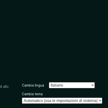
Cambia lingua
i allo
Cambia tema