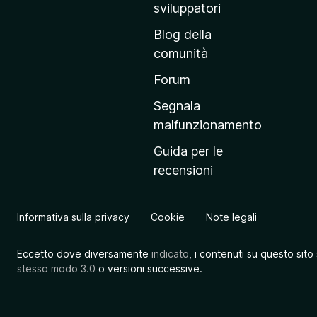
r
sviluppatori
i
Blog della
n
comunità
c
i
Forum
p
Segnala
a
malfunzionamento
l
Guida per le
e
recensioni
d
e
l
Informativa sulla privacy
Cookie
Note legali
s
i
Eccetto dove diversamente
indicato
, i contenuti su questo sito
t
stesso modo 3.0
o versioni successive.
o
M