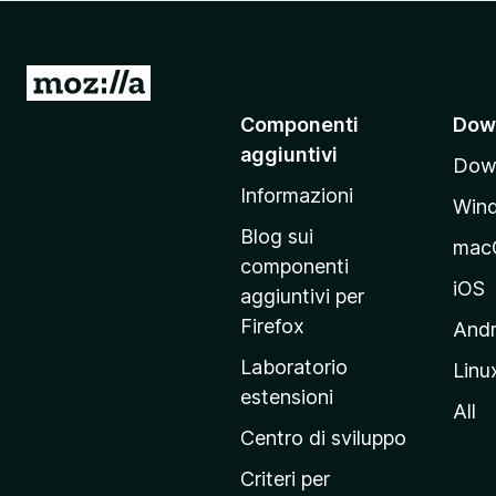
i
v
i
V
p
a
Componenti
Dow
e
i
r
aggiuntivi
Down
a
F
Informazioni
l
i
Win
l
r
Blog sui
mac
e
a
componenti
f
p
iOS
aggiuntivi per
o
a
Firefox
Andr
x
g
Laboratorio
Linu
i
estensioni
n
All
a
Centro di sviluppo
p
Criteri per