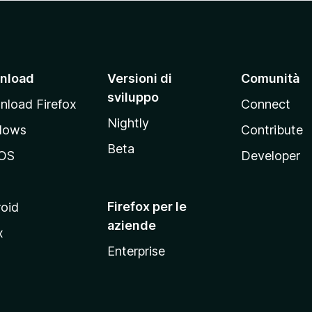
nload
Versioni di
Comunità
sviluppo
load Firefox
Connect
Nightly
dows
Contribute
Beta
OS
Developer
Firefox per le
oid
aziende
x
Enterprise