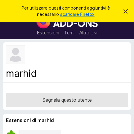
C
Accedi
Per utilizzare questi componenti aggiuntivi è
C
e
necessario
scaricare Firefox
h
C
r
i
o
u
c
d
m
Estensioni
Temi
Altro…
a
i
p
q
u
o
e
n
s
t
e
o
n
a
marhid
v
t
v
i
i
s
a
o
g
Segnala questo utente
g
i
u
Estensioni di marhid
n
t