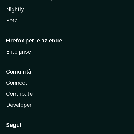
o
Nightly
z
i
Beta
l
l
Firefox per le aziende
a
Enterprise
Comunità
Connect
Contribute
Developer
Segui