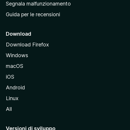
r
Segnala malfunzionamento
i
i
Guida per le recensioni
n
c
i
Download
p
Download Firefox
a
Windows
l
e
macOS
d
iOS
e
l
Android
s
Linux
i
All
t
o
M
Versioni di sviluppo