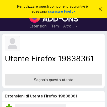
C
Accedi
Per utilizzare questi componenti aggiuntivi è
C
e
necessario
scaricare Firefox
h
C
r
i
o
u
c
d
m
Estensioni
Temi
Altro…
a
i
p
q
u
o
e
n
s
t
e
o
n
a
Utente Firefox 19838361
v
t
v
i
i
s
a
o
g
Segnala questo utente
g
i
u
Estensioni di Utente Firefox 19838361
n
t