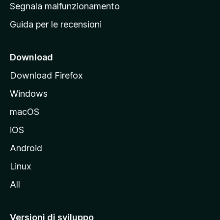
r
Segnala malfunzionamento
i
i
Guida per le recensioni
n
c
i
Download
p
Download Firefox
a
Windows
l
e
macOS
d
iOS
e
l
Android
s
Linux
i
All
t
o
M
Versioni di sviluppo