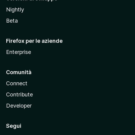
o
Nightly
z
i
Beta
l
l
Firefox per le aziende
a
Enterprise
Comunità
Connect
Contribute
Developer
Segui