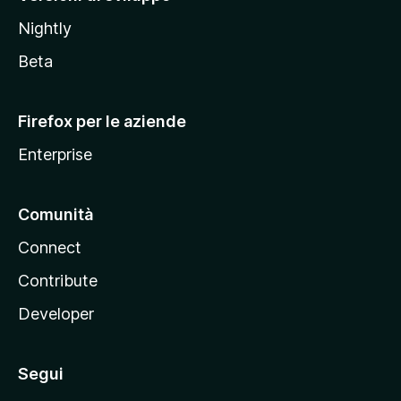
o
Nightly
z
i
Beta
l
l
Firefox per le aziende
a
Enterprise
Comunità
Connect
Contribute
Developer
Segui