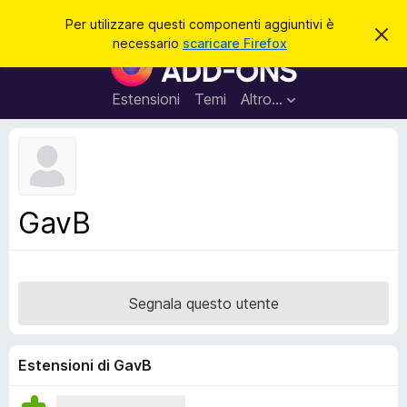
C
Accedi
Per utilizzare questi componenti aggiuntivi è
C
e
necessario
scaricare Firefox
h
C
r
i
o
u
c
d
m
Estensioni
Temi
Altro…
a
i
p
q
u
o
e
n
s
t
e
o
n
a
GavB
v
t
v
i
i
s
a
o
g
Segnala questo utente
g
i
u
Estensioni di GavB
n
t