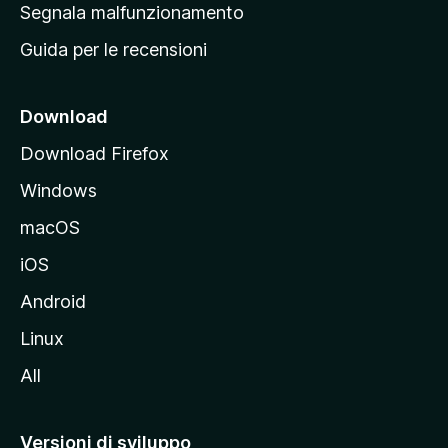
r
Segnala malfunzionamento
i
i
Guida per le recensioni
n
c
i
Download
p
Download Firefox
a
Windows
l
e
macOS
d
iOS
e
l
Android
s
Linux
i
All
t
o
M
Versioni di sviluppo