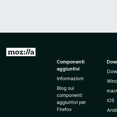
V
a
Componenti
Dow
i
aggiuntivi
Down
a
Informazioni
l
Win
l
Blog sui
mac
a
componenti
p
iOS
aggiuntivi per
a
Firefox
Andr
g