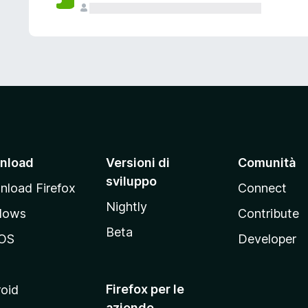
nload
Versioni di
Comunità
sviluppo
load Firefox
Connect
Nightly
dows
Contribute
Beta
OS
Developer
Firefox per le
oid
aziende