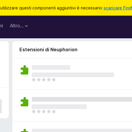
 utilizzare questi componenti aggiuntivi è necessario
scaricare Fire
mi
Altro…
Estensioni di Neuphorion
N
o
n
c
i
s
N
o
o
n
n
o
c