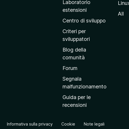
Laboratorio
Linu
i
estensioni
n
All
a
Centro di sviluppo
p
Criteri per
r
sviluppatori
i
Blog della
n
comunità
c
i
Forum
p
Segnala
a
malfunzionamento
l
Guida per le
e
recensioni
d
e
l
Informativa sulla privacy
Cookie
Note legali