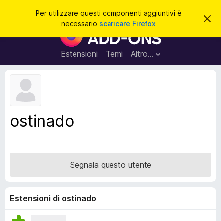
C
Accedi
Per utilizzare questi componenti aggiuntivi è
C
e
necessario
scaricare Firefox
h
C
r
i
o
u
c
d
m
Estensioni
Temi
Altro…
a
i
p
q
u
o
e
n
s
t
e
o
n
a
ostinado
v
t
v
i
i
s
a
o
g
Segnala questo utente
g
i
u
Estensioni di ostinado
n
t