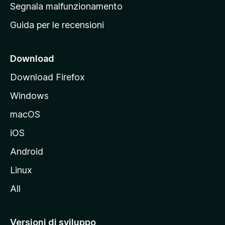
r
Segnala malfunzionamento
i
i
Guida per le recensioni
n
c
i
Download
p
Download Firefox
a
Windows
l
e
macOS
d
iOS
e
l
Android
s
Linux
i
All
t
o
M
Versioni di sviluppo