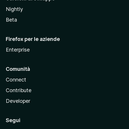
o
Nightly
z
i
Beta
l
l
Firefox per le aziende
a
Enterprise
Comunità
Connect
Contribute
Developer
Segui