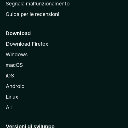
r
Segnala malfunzionamento
i
i
Guida per le recensioni
n
c
i
Download
p
Download Firefox
a
Windows
l
e
macOS
d
iOS
e
l
Android
s
Linux
i
All
t
o
M
Versioni di sviluppo