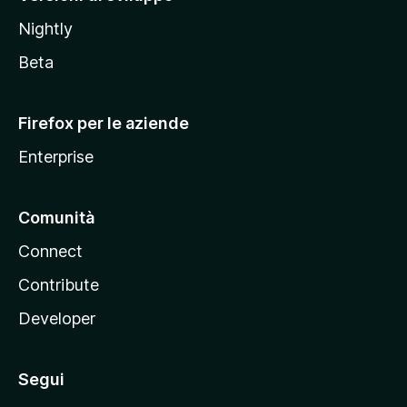
o
Nightly
z
i
Beta
l
l
Firefox per le aziende
a
Enterprise
Comunità
Connect
Contribute
Developer
Segui