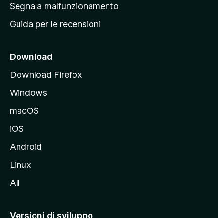
r
Segnala malfunzionamento
i
i
Guida per le recensioni
n
c
i
Download
p
Download Firefox
a
Windows
l
e
macOS
d
iOS
e
l
Android
s
Linux
i
All
t
o
M
Versioni di sviluppo