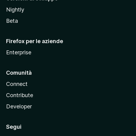
o
Nightly
z
i
Beta
l
l
Firefox per le aziende
a
Enterprise
Comunità
Connect
Contribute
Developer
Segui