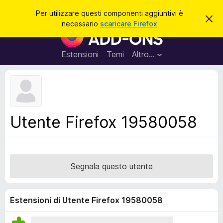
C
Accedi
Per utilizzare questi componenti aggiuntivi è
C
e
necessario
scaricare Firefox
h
C
r
i
o
u
c
d
m
Estensioni
Temi
Altro…
a
i
p
q
u
o
e
n
s
t
e
o
n
a
Utente Firefox 19580058
v
t
v
i
i
s
a
o
g
Segnala questo utente
g
i
u
Estensioni di Utente Firefox 19580058
n
t