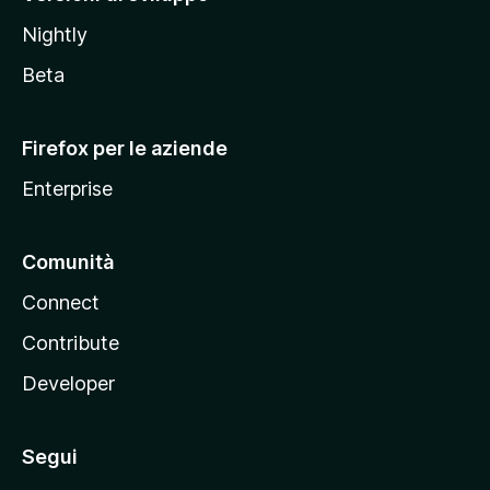
o
Nightly
z
i
Beta
l
l
Firefox per le aziende
a
Enterprise
Comunità
Connect
Contribute
Developer
Segui