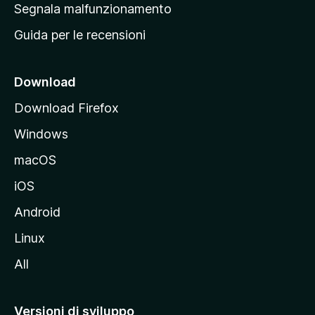
r
Segnala malfunzionamento
i
i
Guida per le recensioni
n
c
i
Download
p
Download Firefox
a
Windows
l
e
macOS
d
iOS
e
l
Android
s
Linux
i
All
t
o
M
Versioni di sviluppo