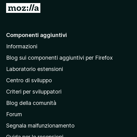
i
V
v
a
i
i
p
a
Componenti aggiuntivi
e
l
r
Informazioni
l
F
a
i
Blog sui componenti aggiuntivi per Firefox
r
p
Laboratorio estensioni
e
a
f
Centro di sviluppo
g
o
i
Criteri per sviluppatori
x
n
Blog della comunità
a
p
Forum
r
Segnala malfunzionamento
i
Guida per le recensioni