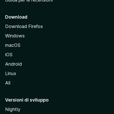
n
c
i
Download
p
Download Firefox
a
Windows
l
e
macOS
d
iOS
e
l
Android
s
Linux
i
All
t
o
M
Versioni di sviluppo
o
Nightly
z