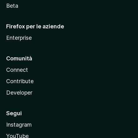
i
Beta
l
l
Firefox per le aziende
a
Enterprise
Comunità
Connect
Contribute
Developer
Segui
Instagram
YouTube