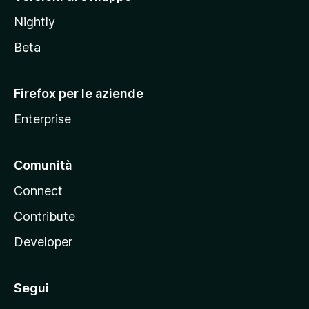
o
Nightly
z
i
Beta
l
l
Firefox per le aziende
a
Enterprise
Comunità
Connect
Contribute
Developer
Segui