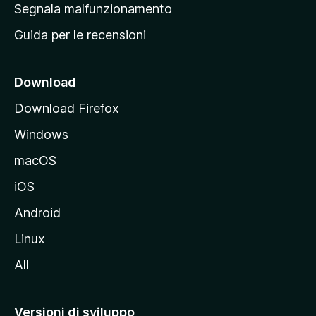
r
Segnala malfunzionamento
i
i
Guida per le recensioni
n
c
i
Download
p
Download Firefox
a
Windows
l
e
macOS
d
iOS
e
l
Android
s
Linux
i
All
t
o
M
Versioni di sviluppo