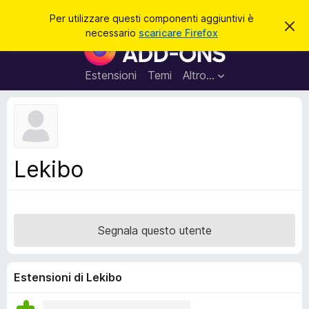
C
Accedi
Per utilizzare questi componenti aggiuntivi è
C
e
necessario
scaricare Firefox
h
C
r
i
o
u
c
d
m
Estensioni
Temi
Altro…
a
i
p
q
u
o
e
n
s
t
e
o
n
a
Lekibo
v
t
v
i
i
s
a
o
g
Segnala questo utente
g
i
u
Estensioni di Lekibo
n
t