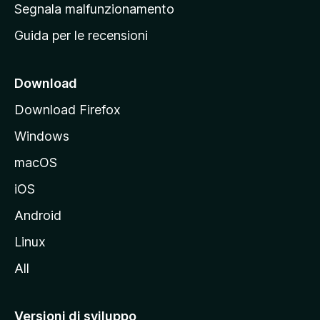
r
Segnala malfunzionamento
i
i
Guida per le recensioni
n
c
i
Download
p
Download Firefox
a
Windows
l
e
macOS
d
iOS
e
l
Android
s
Linux
i
All
t
o
M
Versioni di sviluppo