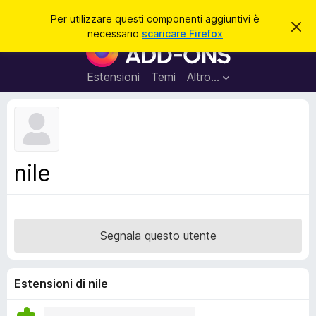
C
Accedi
Per utilizzare questi componenti aggiuntivi è
C
e
necessario
scaricare Firefox
h
C
r
i
o
u
c
d
m
Estensioni
Temi
Altro…
a
i
p
q
u
o
e
n
s
t
e
o
n
a
nile
v
t
v
i
i
s
a
o
g
Segnala questo utente
g
i
u
Estensioni di nile
n
t