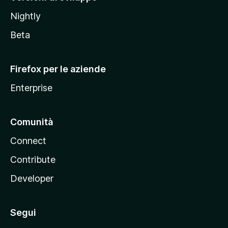
o
Nightly
z
i
Beta
l
l
Firefox per le aziende
a
Enterprise
Comunità
Connect
Contribute
Developer
Segui