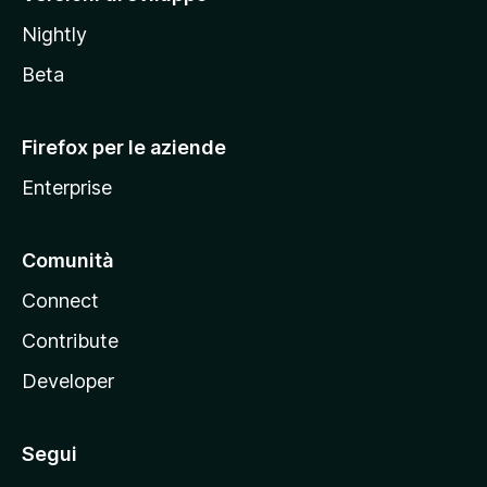
o
Nightly
z
i
Beta
l
l
Firefox per le aziende
a
Enterprise
Comunità
Connect
Contribute
Developer
Segui