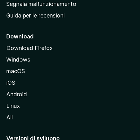
r
Segnala malfunzionamento
i
i
Guida per le recensioni
n
c
i
Download
p
Download Firefox
a
Windows
l
e
macOS
d
iOS
e
l
Android
s
Linux
i
All
t
o
M
Versioni di sviluppo