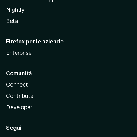
o
Nightly
z
i
Beta
l
l
Firefox per le aziende
a
Enterprise
Comunità
Connect
Contribute
Developer
Segui