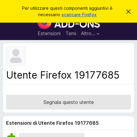
C
Accedi
Per utilizzare questi componenti aggiuntivi è
C
e
necessario
scaricare Firefox
h
C
r
i
o
u
c
d
m
Estensioni
Temi
Altro…
a
i
p
q
u
o
e
n
s
t
e
o
n
a
Utente Firefox 19177685
v
t
v
i
i
s
a
o
g
Segnala questo utente
g
i
u
Estensioni di Utente Firefox 19177685
n
t