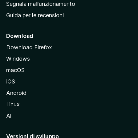
r
Segnala malfunzionamento
i
i
Guida per le recensioni
n
c
i
Download
p
Download Firefox
a
Windows
l
e
macOS
d
iOS
e
l
Android
s
Linux
i
All
t
o
M
Versioni di sviluppo