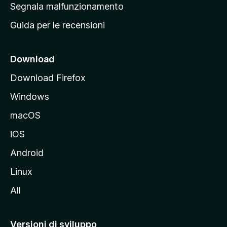
r
Segnala malfunzionamento
i
i
Guida per le recensioni
n
c
i
Download
p
Download Firefox
a
Windows
l
e
macOS
d
iOS
e
l
Android
s
Linux
i
All
t
o
M
Versioni di sviluppo