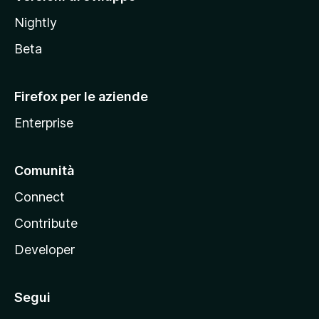
o
Nightly
z
i
Beta
l
l
Firefox per le aziende
a
Enterprise
Comunità
Connect
Contribute
Developer
Segui