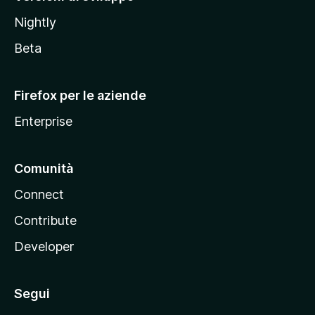
o
Nightly
z
i
Beta
l
l
Firefox per le aziende
a
Enterprise
Comunità
Connect
Contribute
Developer
Segui