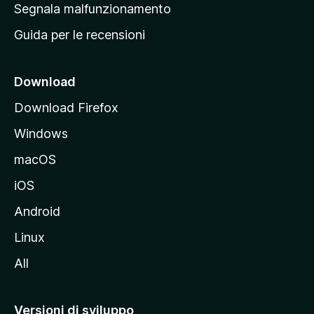
r
Segnala malfunzionamento
i
i
Guida per le recensioni
n
c
i
Download
p
Download Firefox
a
Windows
l
e
macOS
d
iOS
e
l
Android
s
Linux
i
All
t
o
M
Versioni di sviluppo