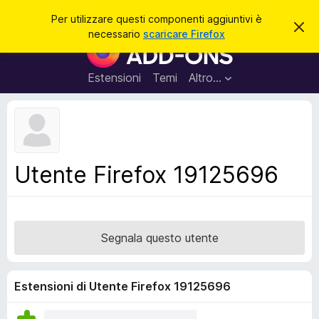
C
Accedi
Per utilizzare questi componenti aggiuntivi è
C
e
necessario
scaricare Firefox
h
C
r
i
o
u
c
d
m
Estensioni
Temi
Altro…
a
i
p
q
u
o
e
n
s
t
e
o
n
a
Utente Firefox 19125696
v
t
v
i
i
s
a
o
g
Segnala questo utente
g
i
u
Estensioni di Utente Firefox 19125696
n
t