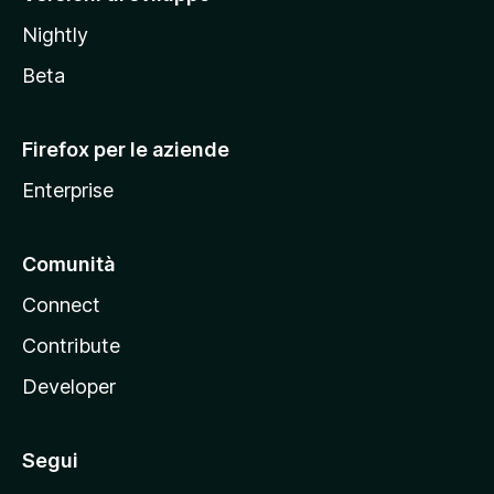
o
Nightly
z
i
Beta
l
l
Firefox per le aziende
a
Enterprise
Comunità
Connect
Contribute
Developer
Segui