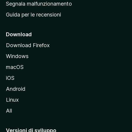
r
Segnala malfunzionamento
i
i
Guida per le recensioni
n
c
i
Download
p
Download Firefox
a
Windows
l
e
macOS
d
iOS
e
l
Android
s
Linux
i
All
t
o
M
Versioni di sviluppo