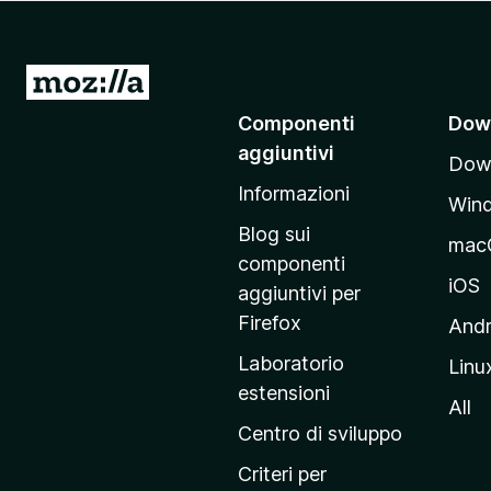
i
v
i
V
p
a
Componenti
Dow
e
i
r
aggiuntivi
Down
a
F
Informazioni
l
i
Win
l
r
Blog sui
mac
e
a
componenti
f
p
iOS
aggiuntivi per
o
a
Firefox
Andr
x
g
Laboratorio
Linu
i
estensioni
n
All
a
Centro di sviluppo
p
Criteri per