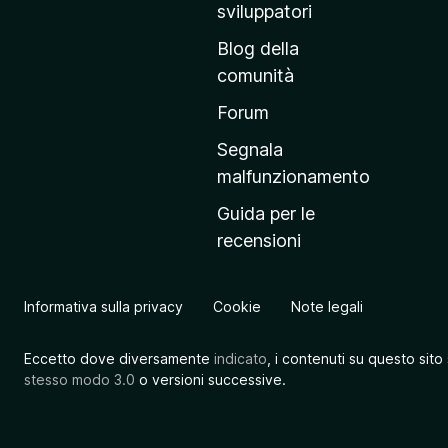
r
sviluppatori
i
Blog della
n
comunità
c
i
Forum
p
Segnala
a
malfunzionamento
l
Guida per le
e
recensioni
d
e
l
Informativa sulla privacy
Cookie
Note legali
s
i
Eccetto dove diversamente
indicato
, i contenuti su questo sito
t
stesso modo 3.0
o versioni successive.
o
M