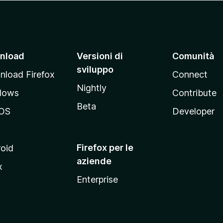
nload
Versioni di
Comunità
sviluppo
load Firefox
Connect
Nightly
dows
Contribute
Beta
OS
Developer
Firefox per le
oid
aziende
x
Enterprise