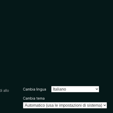
Cambia lingua
i allo
Cambia tema